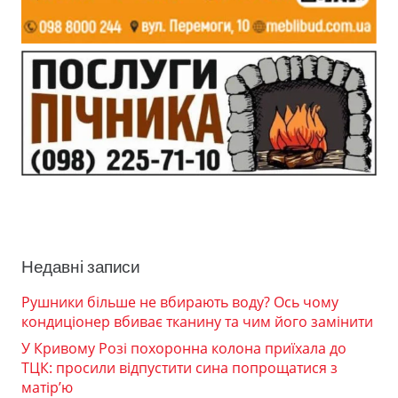
Недавні записи
Рушники більше не вбирають воду? Ось чому
кондиціонер вбиває тканину та чим його замінити
У Кривому Розі похоронна колона приїхала до
ТЦК: просили відпустити сина попрощатися з
матір’ю