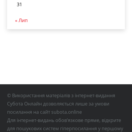
31
« Лип
© Використання матеріалів з інтернет-видання
Субота Онлайн дозволяється лише за умови
посилання на сайт subota.online
Для інтернет-видань обов’язкове пряме, відкрите
для пошукових систем гіперпосилання у першому