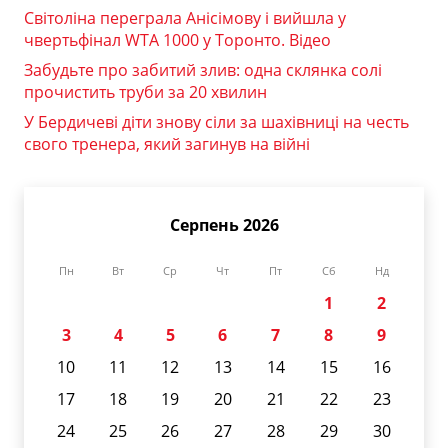
Світоліна переграла Анісімову і вийшла у
чвертьфінал WTA 1000 у Торонто. Відео
Забудьте про забитий злив: одна склянка солі
прочистить труби за 20 хвилин
У Бердичеві діти знову сіли за шахівниці на честь
свого тренера, який загинув на війні
Серпень 2026
Пн
Вт
Ср
Чт
Пт
Сб
Нд
1
2
3
4
5
6
7
8
9
10
11
12
13
14
15
16
17
18
19
20
21
22
23
24
25
26
27
28
29
30