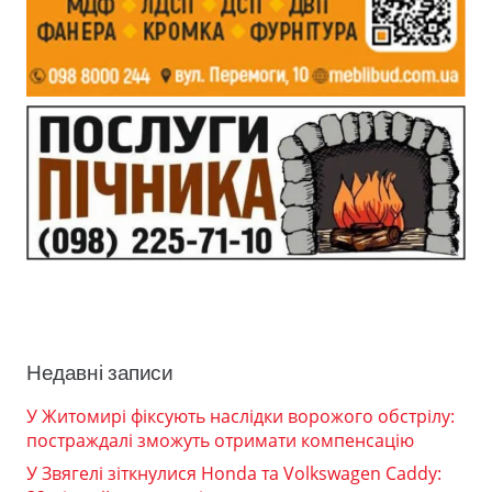
Недавні записи
У Житомирі фіксують наслідки ворожого обстрілу:
постраждалі зможуть отримати компенсацію
У Звягелі зіткнулися Honda та Volkswagen Caddy: