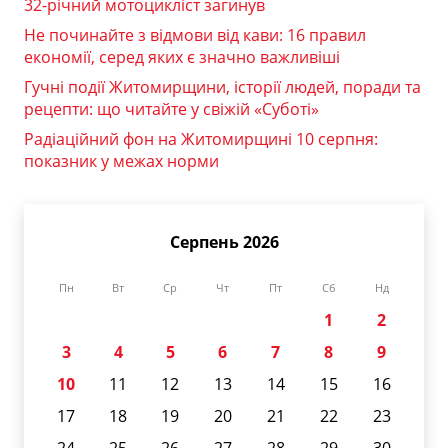
32-річний мотоцикліст загинув
Не починайте з відмови від кави: 16 правил
економії, серед яких є значно важливіші
Гучні події Житомирщини, історії людей, поради та
рецепти: що читайте у свіжій «Суботі»
Радіаційний фон на Житомирщині 10 серпня:
показник у межах норми
Серпень 2026
Пн
Вт
Ср
Чт
Пт
Сб
Нд
1
2
3
4
5
6
7
8
9
10
11
12
13
14
15
16
17
18
19
20
21
22
23
24
25
26
27
28
29
30