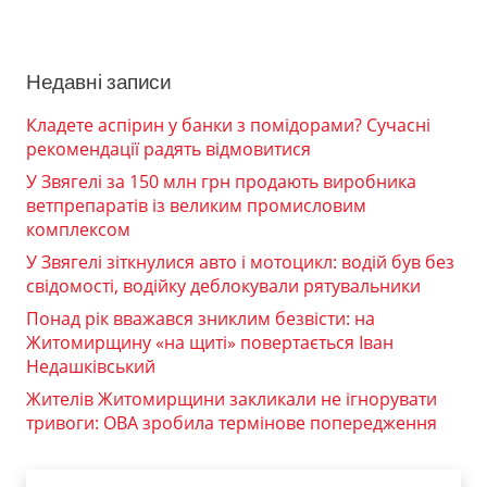
Недавні записи
Кладете аспірин у банки з помідорами? Сучасні
рекомендації радять відмовитися
У Звягелі за 150 млн грн продають виробника
ветпрепаратів із великим промисловим
комплексом
У Звягелі зіткнулися авто і мотоцикл: водій був без
свідомості, водійку деблокували рятувальники
Понад рік вважався зниклим безвісти: на
Житомирщину «на щиті» повертається Іван
Недашківський
Жителів Житомирщини закликали не ігнорувати
тривоги: ОВА зробила термінове попередження