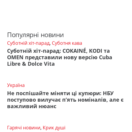
Популярні новини
Суботній хіт-парад
,
Суботня кава
Суботній хіт-парад: COKAINÉ, KODI та
OMEN представили нову версію Cuba
Libre & Dolce Vita
Україна
Не поспішайте міняти ці купюри: НБУ
поступово вилучає п’ять номіналів, але є
важливий нюанс
Гарячі новини
,
Крик душі