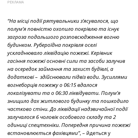
РЕКЛАМА
“На місці події рятувальники з’ясувалося, що
полум’я повністю охопило покрівлю та існує
загроза подальшого розповсюдження вогню
будинком. Рубероїдна покрівля оселі
ускладнювало ліквідацію пожежі. Керівник
гасіння пожежі основні сили та засоби залучив
на осередок займання та захист будівлі, а
додаткові – здійснювали підвіз води. Зусиллями
вогнеборців пожежу о 06:15 вдалося
локалізувати та о 06:30 ліквідувати. Полум’я
знищило дах житлового будинку та пошкодило
частково стіни. До ліквідації надзвичайної події
залучалося 6 чоловік особового складу та 2
одиниці спецтехніки. Попередня причина пожежі
встановлюється фахівцями”
, – йдеться у