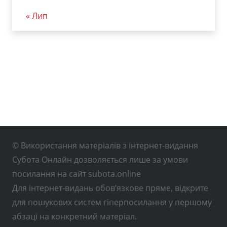
« Лип
© Використання матеріалів з інтернет-видання
Субота Онлайн дозволяється лише за умови
посилання на сайт subota.online
Для інтернет-видань обов’язкове пряме, відкрите
для пошукових систем гіперпосилання у першому
абзаці на конкретний матеріал.