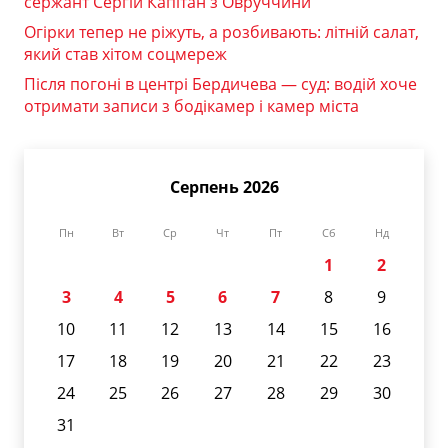
сержант Сергій Капітан з Овруччини
Огірки тепер не ріжуть, а розбивають: літній салат,
який став хітом соцмереж
Після погоні в центрі Бердичева — суд: водій хоче
отримати записи з бодікамер і камер міста
Серпень 2026
Пн
Вт
Ср
Чт
Пт
Сб
Нд
1
2
3
4
5
6
7
8
9
10
11
12
13
14
15
16
17
18
19
20
21
22
23
24
25
26
27
28
29
30
31