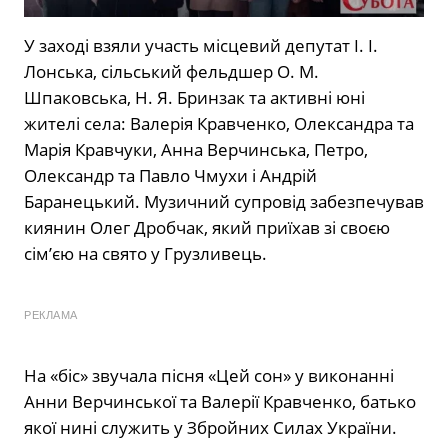
У заході взяли участь місцевий депутат І. І.
Лонська, сільський фельдшер О. М.
Шпаковська, Н. Я. Бринзак та активні юні
жителі села: Валерія Кравченко, Олександра та
Марія Кравчуки, Анна Верчинська, Петро,
Олександр та Павло Чмухи і Андрій
Баранецький. Музичний супровід забезпечував
киянин Олег Дробчак, який приїхав зі своєю
сім’єю на свято у Грузливець.
РЕКЛАМА
На «біс» звучала пісня «Цей сон» у виконанні
Анни Верчинської та Валерії Кравченко, батько
якої нині служить у Збройних Силах України.