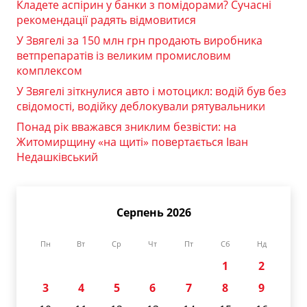
Кладете аспірин у банки з помідорами? Сучасні
рекомендації радять відмовитися
У Звягелі за 150 млн грн продають виробника
ветпрепаратів із великим промисловим
комплексом
У Звягелі зіткнулися авто і мотоцикл: водій був без
свідомості, водійку деблокували рятувальники
Понад рік вважався зниклим безвісти: на
Житомирщину «на щиті» повертається Іван
Недашківський
Серпень 2026
Пн
Вт
Ср
Чт
Пт
Сб
Нд
1
2
3
4
5
6
7
8
9