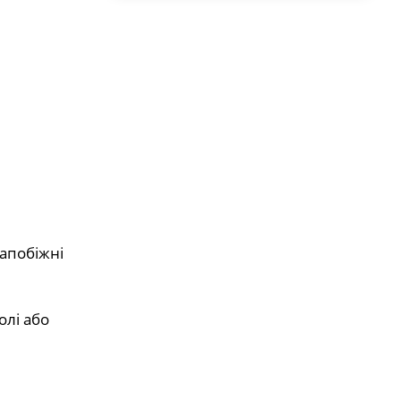
апобіжні
олі або