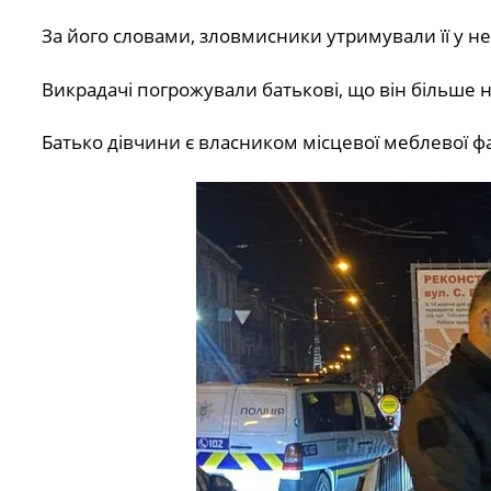
За його словами, зловмисники утримували її у н
Викрадачі погрожували батькові, що він більше н
Батько дівчини є власником місцевої меблевої ф