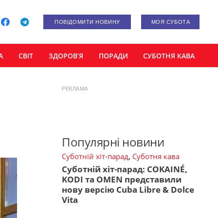
ПОВІДОМИТИ НОВИНУ
МОЯ СУБОТА
А
СВІТ
ЗДОРОВ’Я
ПОРАДИ
СУБОТНЯ КАВА
РЕКЛАМА
Популярні новини
Суботній хіт-парад
,
Суботня кава
Суботній хіт-парад: COKAINÉ,
KODI та OMEN представили
нову версію Cuba Libre & Dolce
Vita