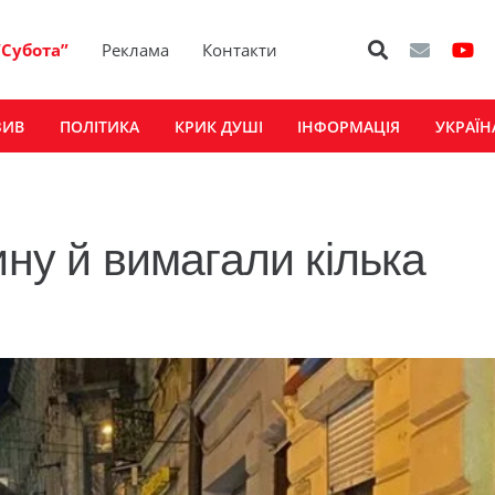
“Субота”
Реклама
Контакти
ЗИВ
ПОЛІТИКА
КРИК ДУШІ
ІНФОРМАЦІЯ
УКРАЇН
ину й вимагали кілька