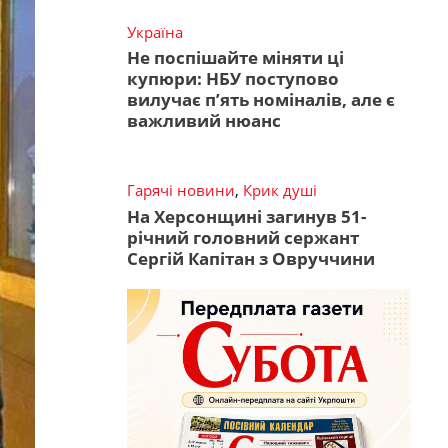
Україна
Не поспішайте міняти ці
купюри: НБУ поступово
вилучає п’ять номіналів, але є
важливий нюанс
Гарячі новини
,
Крик душі
На Херсонщині загинув 51-
річний головний сержант
Сергій Капітан з Овруччини