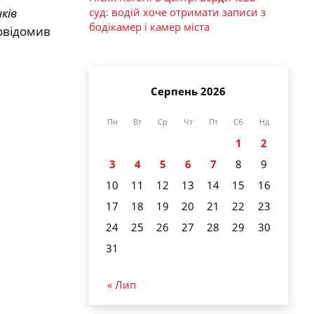
суд: водій хоче отримати записи з
ків
бодікамер і камер міста
овідомив
Серпень 2026
Пн
Вт
Ср
Чт
Пт
Сб
Нд
1
2
3
4
5
6
7
8
9
10
11
12
13
14
15
16
17
18
19
20
21
22
23
24
25
26
27
28
29
30
31
« Лип