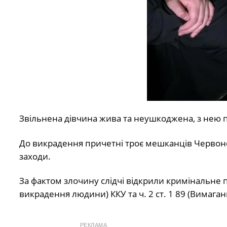
Звільнена дівчина жива та неушкоджена, з нею 
До викрадення причетні троє мешканців Червоног
заходи.
За фактом злочину слідчі відкрили кримінальне п
викрадення людини) ККУ та ч. 2 ст. 1 89 (Вимаган
РЕКЛАМА