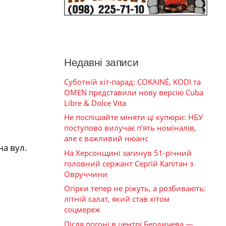
Недавні записи
Суботній хіт-парад: COKAINÉ, KODI та
OMEN представили нову версію Cuba
Libre & Dolce Vita
Не поспішайте міняти ці купюри: НБУ
поступово вилучає п’ять номіналів,
але є важливий нюанс
на вул.
На Херсонщині загинув 51-річний
головний сержант Сергій Капітан з
Овруччини
Огірки тепер не ріжуть, а розбивають:
літній салат, який став хітом
соцмереж
Після погоні в центрі Бердичева —