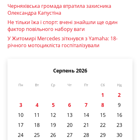
Черняхівська громада втратила захисника
Олександра Капустіна
Не тільки їжа і спорт: вчені знайшли ще один
фактор повільного набору ваги
У Житомирі Mercedes зіткнувся з Yamaha: 18-
річного мотоцикліста госпіталізували
Серпень 2026
Пн
Вт
Ср
Чт
Пт
Сб
Нд
1
2
3
4
5
6
7
8
9
10
11
12
13
14
15
16
17
18
19
20
21
22
23
24
25
26
27
28
29
30