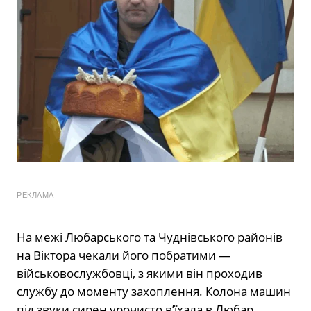
РЕКЛАМА
На межі Любарського та Чуднівського районів
на Віктора чекали його побратими —
військовослужбовці, з якими він проходив
службу до моменту захоплення. Колона машин
під звуки сирен урочисто в’їхала в Любар,