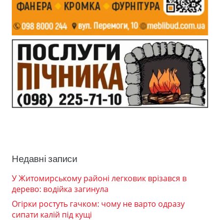
Недавні записи
У Житомирському районі легковик врізався в
дерево: водійка загинула
Огірки ростуть гачком: чому не варто одразу
сипати калій під кущі