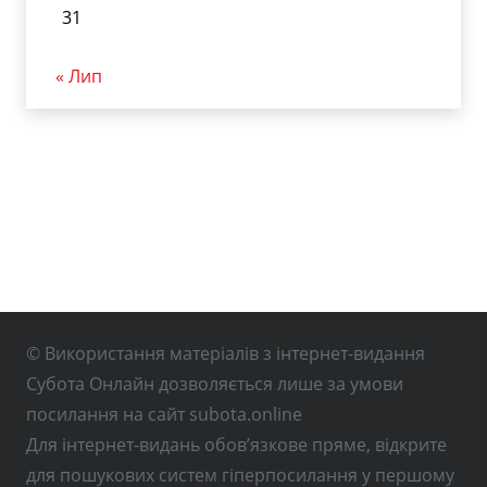
31
« Лип
© Використання матеріалів з інтернет-видання
Субота Онлайн дозволяється лише за умови
посилання на сайт subota.online
Для інтернет-видань обов’язкове пряме, відкрите
для пошукових систем гіперпосилання у першому