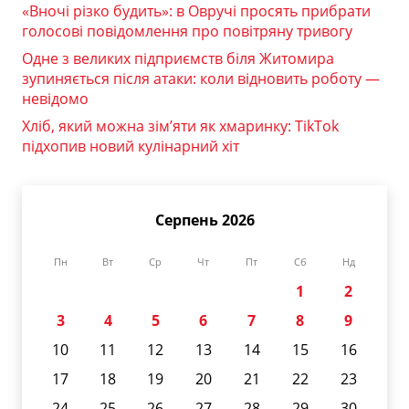
«Вночі різко будить»: в Овручі просять прибрати
голосові повідомлення про повітряну тривогу
Одне з великих підприємств біля Житомира
зупиняється після атаки: коли відновить роботу —
невідомо
Хліб, який можна зім’яти як хмаринку: TikTok
підхопив новий кулінарний хіт
Серпень 2026
Пн
Вт
Ср
Чт
Пт
Сб
Нд
1
2
3
4
5
6
7
8
9
10
11
12
13
14
15
16
17
18
19
20
21
22
23
24
25
26
27
28
29
30