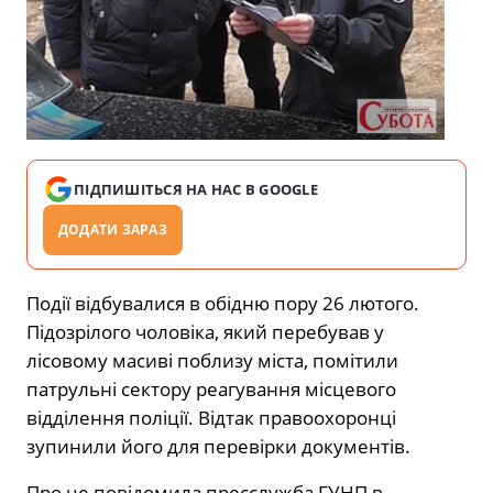
ПІДПИШІТЬСЯ НА НАС В GOOGLE
ДОДАТИ ЗАРАЗ
Події відбувалися в обідню пору 26 лютого.
Підозрілого чоловіка, який перебував у
лісовому масиві поблизу міста, помітили
патрульні сектору реагування місцевого
відділення поліції. Відтак правоохоронці
зупинили його для перевірки документів.
Про це повідомила пресслужба ГУНП в