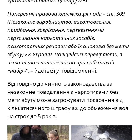
криміналістичного центру МВС.
Попередня правова кваліфікація події – ст. 309
(Незаконне виробництво, виготовлення,
придбання, зберігання, перевезення чи
пересилання наркотичних засобів,
психотропних речовин або їх аналогів без мети
збуту) КК України. Поліцейські перевіряють, з
якою метою чоловік носив при собі такий
«набір»
“, – йдеться у повідомленні.
Відповідно до чинного законодавства за
незаконне поводження з наркотиками без
мети збуту може загрожувати покарання від
кількатисячного штрафу аж до обмеження волі
на строк до 5 років.