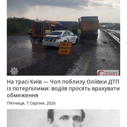
На трасі Київ — Чоп поблизу Оліївки ДТП
із потерпілими: водіїв просять врахувати
обмеження
П’ятниця, 7 Серпня, 2026