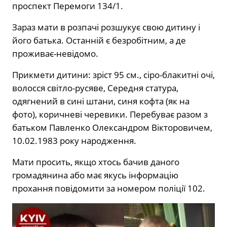
проспект Перемоги 134/1.
Зараз мати в розпачі розшукує свою дитину і
його батька. Останній є безробітним, а де
проживає-невідомо.
Прикмети дитини: зріст 95 см., сіро-блакитні очі,
волосся світло-русяве, Середня статура,
одягнений в сині штани, синя кофта (як на
фото), коричневі черевики. Перебуває разом з
батьком Павленко Олександром Вікторовичем,
10.02.1983 року народження.
Мати просить, якщо хтось бачив даного
громадянина або має якусь інформацію
прохання повідомити за номером поліції 102.