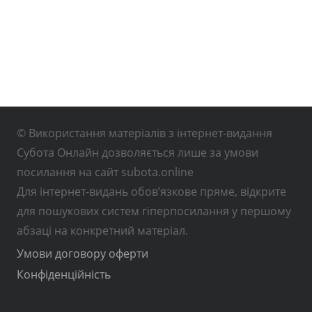
© Використання матеріалів з інтернет-видання
Субота Онлайн дозволяється лише за умови
посилання на сайт subota.online
Для інтернет-видань обов’язкове пряме, відкрите
для пошукових систем гіперпосилання у першому
абзаці на конкретний матеріал.
Умови договору оферти
Конфіденційність