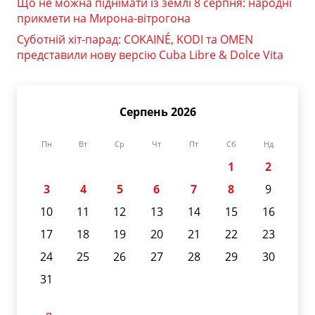
Що не можна піднімати із землі 8 серпня: народні
прикмети на Мирона-вітрогона
Суботній хіт-парад: COKAINÉ, KODI та OMEN
представили нову версію Cuba Libre & Dolce Vita
Серпень 2026
Пн
Вт
Ср
Чт
Пт
Сб
Нд
1
2
3
4
5
6
7
8
9
10
11
12
13
14
15
16
17
18
19
20
21
22
23
24
25
26
27
28
29
30
31