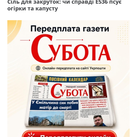
Сіль для закруток: чи справді Е536 псує
огірки та капусту