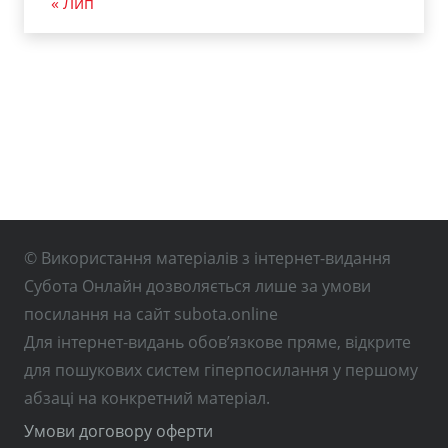
« Лип
© Використання матеріалів з інтернет-видання
Субота Онлайн дозволяється лише за умови
посилання на сайт subota.online
Для інтернет-видань обов’язкове пряме, відкрите
для пошукових систем гіперпосилання у першому
абзаці на конкретний матеріал.
Умови договору оферти