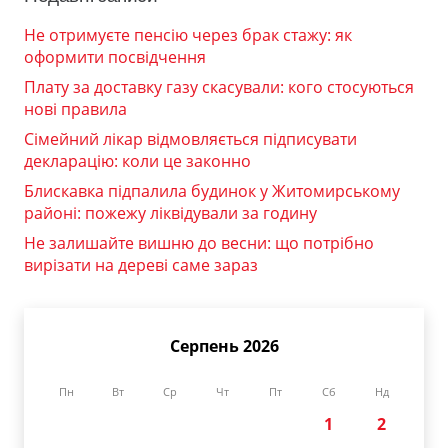
Не отримуєте пенсію через брак стажу: як
оформити посвідчення
Плату за доставку газу скасували: кого стосуються
нові правила
Сімейний лікар відмовляється підписувати
декларацію: коли це законно
Блискавка підпалила будинок у Житомирському
районі: пожежу ліквідували за годину
Не залишайте вишню до весни: що потрібно
вирізати на дереві саме зараз
Серпень 2026
Пн
Вт
Ср
Чт
Пт
Сб
Нд
1
2