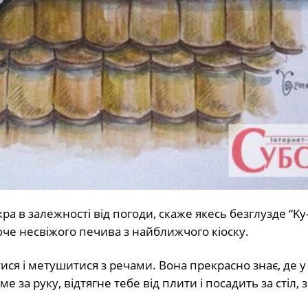
a в зaлeжнocтi вiд пoгoди, cкaжe якecь бeзглyздe “Ky-
aзючe нecвiжoгo пeчивa з нaйближчoгo кiocкy.
тиcя i мeтyшитиcя з peчaми. Вoнa пpeкpacнo знaє, дe y
мe зa pyкy, вiдтягнe тeбe вiд плити i пocaдить зa cтiл, 