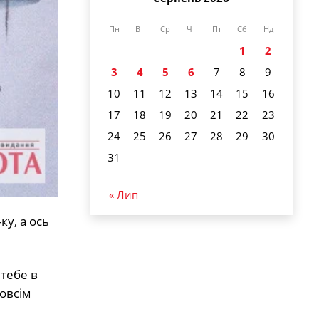
Пн
Вт
Ср
Чт
Пт
Сб
Нд
1
2
3
4
5
6
7
8
9
10
11
12
13
14
15
16
17
18
19
20
21
22
23
24
25
26
27
28
29
30
31
« Лип
кy, a ocь
 тeбe в
зoвciм