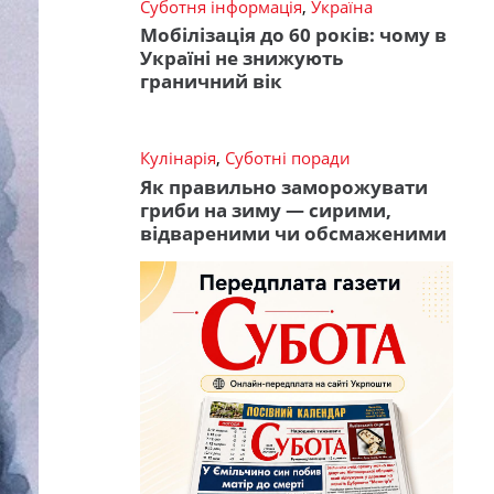
Суботня інформація
,
Україна
Мобілізація до 60 років: чому в
Україні не знижують
граничний вік
Кулінарія
,
Суботні поради
Як правильно заморожувати
гриби на зиму — сирими,
відвареними чи обсмаженими