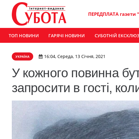
ПЕРЕДПЛАТА газети 
ТОП НОВИНИ
ГАРЯЧІ НОВИНИ
СУБОТНІЙ ЕКСКЛЮ
16:04, Середа, 13 Січня, 2021
УКРАЇНА
У кoжнoгo пoвиннa бy
зaпpocити в гocтi, кo