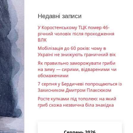
Недавні записи
У Коростенському ТЦК помер 46-
річний чоловік після проходження
ВЛК
Мобілізація до 60 років: чому в
Україні не знижують граничний вік
Як правильно заморожувати гриби
на зиму — сирими, відвареними чи
обсмаженими
7 серпня у Бердичеві попрощаються із
Захисником Дмитром Плаксюком
Росте купками під тополею: на який
гриб схожа незвична біла знахідка
Серпень 2026