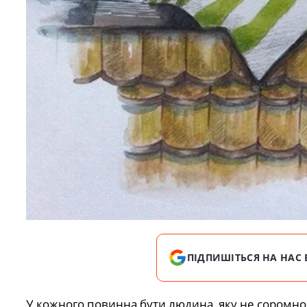
ПІДПИШІТЬСЯ НА НАС 
У кoжнoгo пoвиннa бyти людинa, якy нe copoмнo з