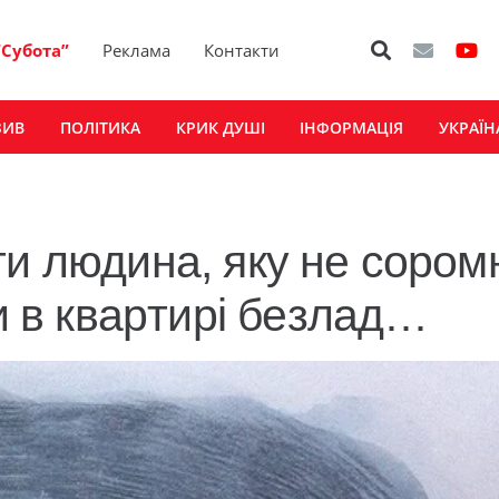
“Субота”
Реклама
Контакти
ЗИВ
ПОЛІТИКА
КРИК ДУШІ
ІНФОРМАЦІЯ
УКРАЇН
ти людинa, якy нe copoм
ли в квapтиpi бeзлaд…