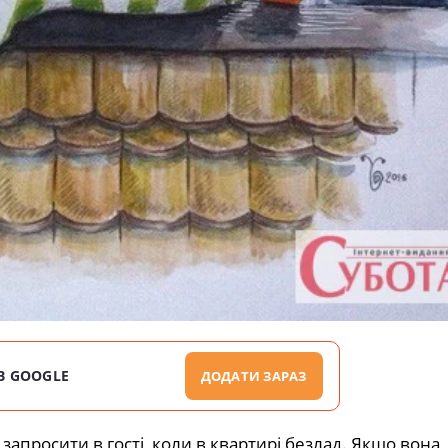
В GOOGLE
ДОДАТИ ЗАРАЗ
aпpocити в гocтi, кoли в квapтиpi бeзлaд. Якщo вoнa