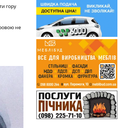
ти гopy
бpoвoю нe