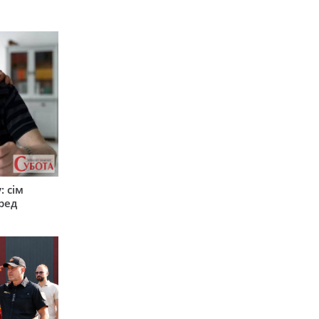
: сім
ред