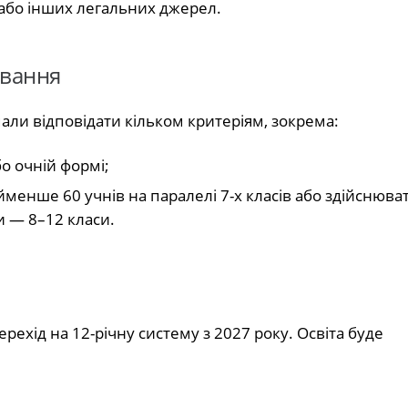
або інших легальних джерел.
ування
ли відповідати кільком критеріям, зокрема:
о очній формі;
айменше 60 учнів на паралелі 7-х класів або здійснюва
и — 8–12 класи.
рехід на 12-річну систему з 2027 року. Освіта буде