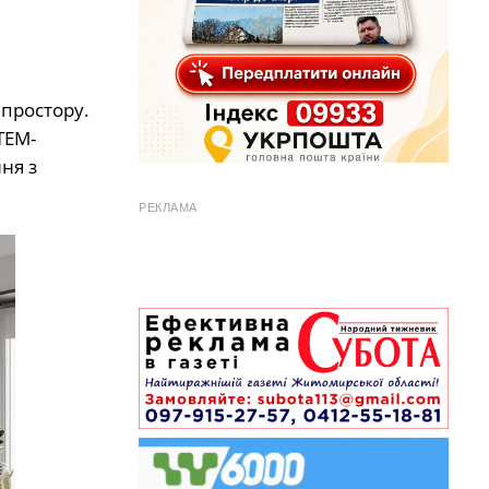
 простору.
TEM-
ня з
РЕКЛАМА