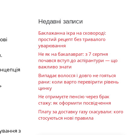
Недавні записи
Баклажанна ікра на сковороді:
ові
простий рецепт без тривалого
уварювання
Не як на бакалаврат: з 7 серпня
.
почався вступ до аспірантури — що
важливо знати
онцепція
Випадає волосся і довго не гояться
рани: коли варто перевірити рівень
ь
цинку
Не отримуєте пенсію через брак
стажу: як оформити посвідчення
Плату за доставку газу скасували: кого
стосуються нові правила
сування з