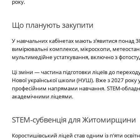
року.
Що планують закупити
У навчальних кабінетах мають з’явитися понад 
вимірювальні комплекси, мікроскопи, метеостанці
мультимедійне устаткування, включно з фотостуд
Ці зміни — частина підготовки ліцеїв до переход
Нової української школи (НУШ). Вже з 2027 року 
професійним напрямами навчання. STEM-обладнан
академічними ліцеями.
STEM-субвенція для Житомирщини
Коростишівський ліцей став одним із п’яти освітн