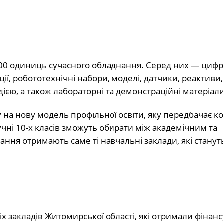
300 одиниць сучасного обладнання. Серед них — цифр
ї, робототехнічні набори, моделі, датчики, реактиви,
ією, а також лабораторні та демонстраційні матеріали
у на нову модель профільної освіти, яку передбачає к
учні 10-х класів зможуть обирати між академічним та
ня отримають саме ті навчальні заклади, які станут
іх закладів Житомирської області, які отримали фінан