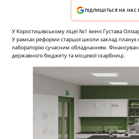
ПІДПИШІТЬСЯ НА НАС 
У Коростишівському ліцеї №1 імені Густава Оліз
У рамках реформи старшої школи заклад планує обла
лабораторію сучасним обладнанням. Фінансуванн
державного бюджету та місцевої скарбниці.