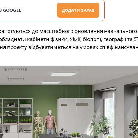
В GOOGLE
ДОДАТИ ЗАРАЗ
ара готуються до масштабного оновлення навчального
днати кабінети фізики, хімії, біології, географії та S
я проєкту відбуватиметься на умовах співфінансуван