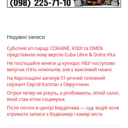
Недавні записи
Суботній хіт-парад: COKAINÉ, KODI та OMEN
представили нову версію Cuba Libre & Dolce Vita
Не поспішайте міняти ці купюри: НБУ поступово
вилучає п’ять номіналів, але є важливий нюанс
На Херсонщині загинув 51-річний головний
сержант Сергій Капітан з Овруччини
Огірки тепер не ріжуть, а розбивають: літній салат,
який став хітом соцмереж
Після погоні в центрі Бердичева — суд: водій хоче
отримати записи з бодікамер і камер міста