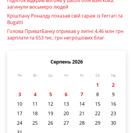
Підліток відкрив вогонь у школі біля Бангкока:
загинули восьмеро людей
Кріштіану Роналду показав свій гараж із Ferrari та
Bugatti
Голова ПриватБанку отримав у липні 4,46 млн грн
зарплати та 653 тис. грн негрошових благ
Серпень 2026
Пн
Вт
Ср
Чт
Пт
Сб
Нд
1
2
3
4
5
6
7
8
9
10
11
12
13
14
15
16
17
18
19
20
21
22
23
24
25
26
27
28
29
30
31