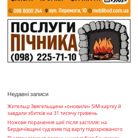
Недавні записи
Жительці Звягельщини «оновили» SIM-картку й
завдали збитків на 31 тисячу гривень
Ножове поранення шиї після застілля: на
Бердичівщині суд взяв під варту підозрюваного