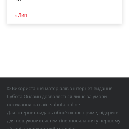
« Лип
© Використання матеріалів з інтернет-видання
Субота Онлайн дозволяється лише за умови
посилання на сайт subota.online
Для інтернет-видань обов’язкове пряме, відкрите
для пошукових систем гіперпосилання у першому
абзаці на конкретний матеріал.