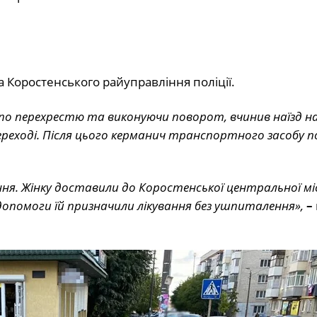
а Коростенського райуправління поліції.
 по перехрестю та виконуючи поворот, вчинив наїзд на
ереході. Після цього керманич транспортного засобу п
ння. Жінку доставили до Коростенської центральної мі
 допомоги їй призначили лікування без ушпиталення»,
–