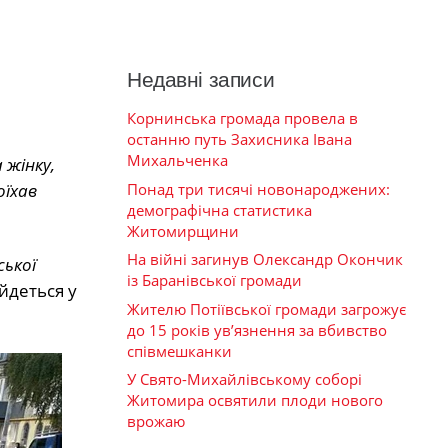
Недавні записи
Корнинська громада провела в
останню путь Захисника Івана
Михальченка
 жінку,
Понад три тисячі новонароджених:
оїхав
демографічна статистика
Житомирщини
На війні загинув Олександр Окончик
ської
із Баранівської громади
йдеться у
Жителю Потіївської громади загрожує
до 15 років ув’язнення за вбивство
співмешканки
У Свято-Михайлівському соборі
Житомира освятили плоди нового
врожаю