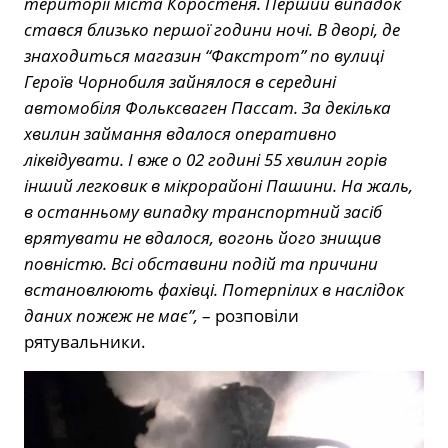
території міста Коростеня. Перший випадок
стався близько першої години ночі. В дворі, де
знаходиться магазин “Факстрот” по вулиці
Героїв Чорнобиля зайнялося в середині
автомобіля Фольксваген Пассат. За декілька
хвилин займання вдалося оперативно
ліквідувати. І вже о 02 годині 55 хвилин горів
інший легковик в мікрорайоні Пашини. На жаль,
в останньому випадку транспортний засіб
врятувати не вдалося, вогонь його знищив
повністю. Всі обставини подій та причини
встановлюють фахівці. Потерпілих в наслідок
даних пожеж не має”,
– розповіли
рятувальники.