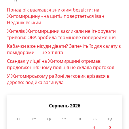
Понад рік вважався зниклим безвісти: на
Житомирщину «на щиті» повертається Іван
Недашківський
Жителів Житомирщини закликали не ігнорувати
тривоги: ОВА зробила термінове попередження
Кабачки вже нікуди дівати? Запечіть їх для салату з
помідорами — це хіт літа
Скандал у ліцеї на Житомирщині отримав
продовження: чому поліція не склала протокол
У Житомирському районі легковик врізався в
дерево: водійка загинула
Серпень 2026
Пн
Вт
Ср
Чт
Пт
Сб
Нд
1
2