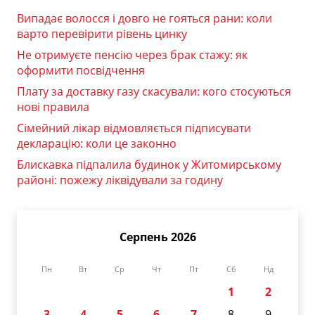
Випадає волосся і довго не гояться рани: коли
варто перевірити рівень цинку
Не отримуєте пенсію через брак стажу: як
оформити посвідчення
Плату за доставку газу скасували: кого стосуються
нові правила
Сімейний лікар відмовляється підписувати
декларацію: коли це законно
Блискавка підпалила будинок у Житомирському
районі: пожежу ліквідували за годину
Серпень 2026
Пн
Вт
Ср
Чт
Пт
Сб
Нд
1
2
3
4
5
6
7
8
9