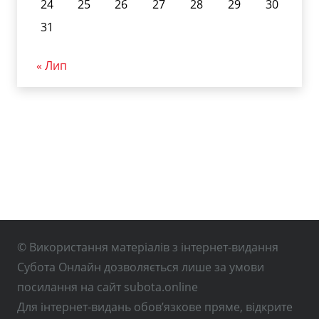
24
25
26
27
28
29
30
31
« Лип
© Використання матеріалів з інтернет-видання
Субота Онлайн дозволяється лише за умови
посилання на сайт subota.online
Для інтернет-видань обов’язкове пряме, відкрите