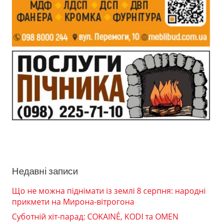
Недавні записи
Що не можна піднімати із землі 8 серпня: народні
прикмети на Мирона-вітрогона
Суботній хіт-парад: COKAINÉ, KODI та OMEN