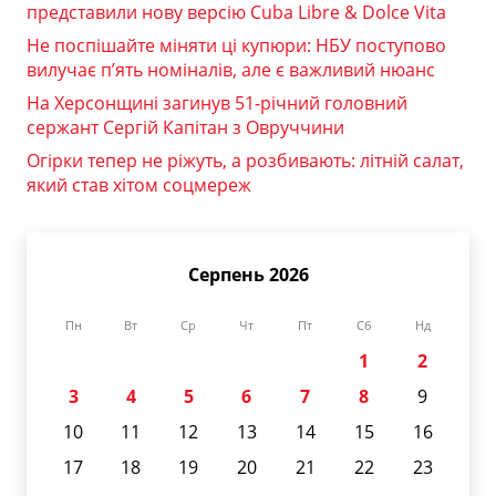
представили нову версію Cuba Libre & Dolce Vita
Не поспішайте міняти ці купюри: НБУ поступово
вилучає п’ять номіналів, але є важливий нюанс
На Херсонщині загинув 51-річний головний
сержант Сергій Капітан з Овруччини
Огірки тепер не ріжуть, а розбивають: літній салат,
який став хітом соцмереж
Серпень 2026
Пн
Вт
Ср
Чт
Пт
Сб
Нд
1
2
3
4
5
6
7
8
9
10
11
12
13
14
15
16
17
18
19
20
21
22
23