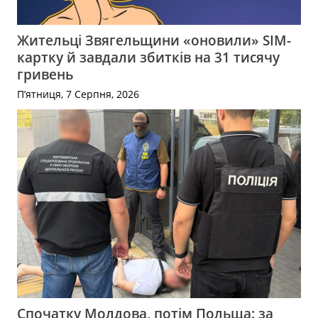
Жительці Звягельщини «оновили» SIM-
картку й завдали збитків на 31 тисячу
гривень
П’ятниця, 7 Серпня, 2026
Спочатку Молдова, потім Польща: за