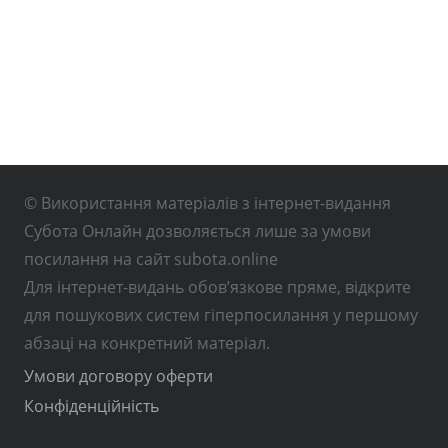
© Використання матеріалів з інтернет-видання
Субота Онлайн дозволяється лише за умови
посилання на сайт subota.online
Для інтернет-видань обов’язкове пряме, відкрите
для пошукових систем гіперпосилання у першому
абзаці на конкретний матеріал.
Умови договору оферти
Конфіденційність