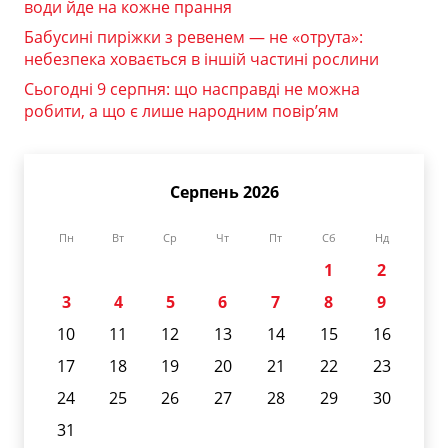
води йде на кожне прання
Бабусині пиріжки з ревенем — не «отрута»:
небезпека ховається в іншій частині рослини
Сьогодні 9 серпня: що насправді не можна
робити, а що є лише народним повір’ям
Серпень 2026
Пн
Вт
Ср
Чт
Пт
Сб
Нд
1
2
3
4
5
6
7
8
9
10
11
12
13
14
15
16
17
18
19
20
21
22
23
24
25
26
27
28
29
30
31