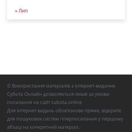
« Лип
© Використання матеріалів з інтернет-видання
Субота Онлайн дозволяється лише за умови
посилання на сайт subota.online
Для інтернет-видань обов’язкове пряме, відкрите
для пошукових систем гіперпосилання у першому
абзаці на конкретний матеріал.