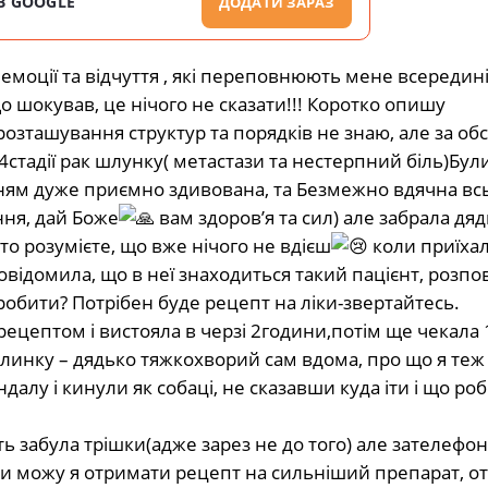
В GOOGLE
ДОДАТИ ЗАРАЗ
 емоції та відчуття , які переповнюють мене всередин
що шокував, це нічого не сказати!!! Коротко опишу
,розташування структур та порядків не знаю, але за о
4стадії рак шлунку( метастази та нестерпний біль)Були
енням дуже приємно здивована, та Безмежно вдячна вс
ння, дай Боже
вам здоров’я та сил) але забрала дяд
 то розумієте, що вже нічого не вдієш
коли приїха
відомила, що в неї знаходиться такий пацієнт, розпо
робити? Потрібен буде рецепт на ліки-звертайтесь.
а рецептом і вистояла в черзі 2години,потім ще чекала 
линку – дядько тяжкохворий сам вдома, про що я теж
далу і кинули як собаці, не сказавши куда іти і що роб
іть забула трішки(адже зарез не до того) але зателеф
і чи можу я отримати рецепт на сильніший препарат, 