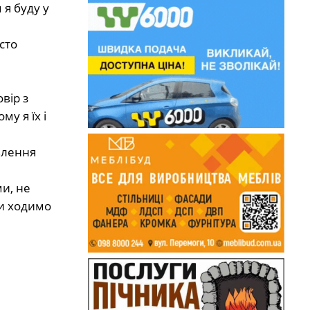
 я буду у
сто
вір з
у я їх і
влення
ми, не
ми ходимо