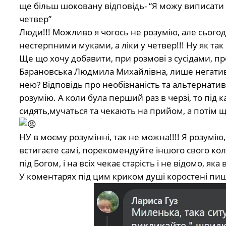
ще більш шоковану відповідь- “Я можу виписати р
четвер”
Люди!!! Можливо я чогось не розумію, але сьогод
нестерпними муками, а ліки у четвер!!! Ну як так
Ще що хочу добавити, при розмові з сусідами, пр
Барановська Людмила Михайлівна, лише негативні
нею? Відповідь про необізнаність та альтернативу
розумію. А коли була перший раз в черзі, то під 
сидять,мучаться та чекають на прийом, а потім
НУ в моєму розумінні, так не можна!!!! Я розумі
встигаєте самі, порекомендуйте іншого свого коле
під Богом, і на всіх чекає старість і не відомо, яка 
У коментарях під цим криком душі коростені пи