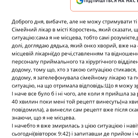
ПІДПИШІТЬСЯ НА НАС 
Доброго дня, вибачте, але не можу стримувати ті
Сімейний лікар в місті Коростень, який сказати, 
ситуацію:сама я не місцева, тобто самі розумієте
долі, доглядаю дядька, який онко хворий, вже на 
місцевій лікарні(до речі,ставленням та віднош
персоналу приймального та хірургічного відділе
додому, тому що, хто з такою ситуацією стикався,
додому, я зателефонувала сімейному лікарю та по
ситуацію, на що отримала відповідь:Що я можу з
І наче все було б і ні чого, але коли я прийшла з
40 хвилин поки мені той рецепт винесуть(на хви
повідомила), а винесли сам рецепт вже після скан
знаючи, що я не місцева.
І начебто я вже змирилась з цією ситуацією і нав
сьогодні(вівторок 9:42) і запитавши де прийом 