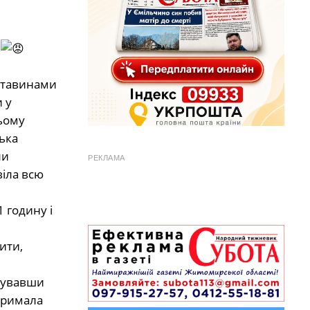
і
бставинами
 у
ьому
ька
ли
РЕКЛАМА
віла всю
1 годину і
ити,
онувавши
отримала