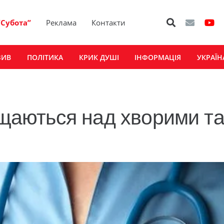
“Субота”
Реклама
Контакти
ЗИВ
ПОЛІТИКА
КРИК ДУШІ
ІНФОРМАЦІЯ
УКРАЇН
ущаються над хворими т