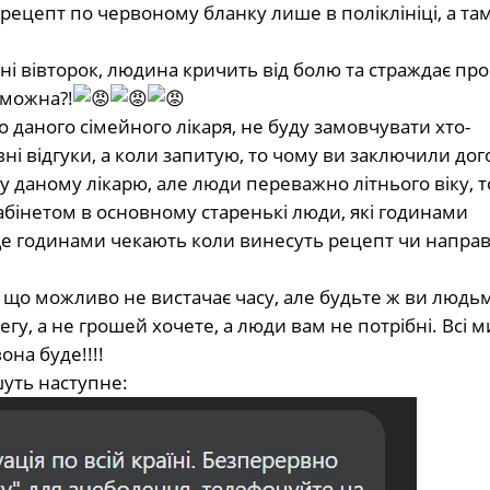
ецепт по червоному бланку лише в поліклініці, а там
ні вівторок, людина кричить від болю та страждає про
 можна?!
о даного сімейного лікаря, не буду замовчувати хто-
 відгуки, а коли запитую, то чому ви заключили дого
 даному лікарю, але люди переважно літнього віку, том
кабінетом в основному старенькі люди, які годинами
 ще годинами чекають коли винесуть рецепт чи напра
ю, що можливо не вистачає часу, але будьте ж ви людь
гу, а не грошей хочете, а люди вам не потрібні. Всі 
вона буде!!!!
шуть наступне: