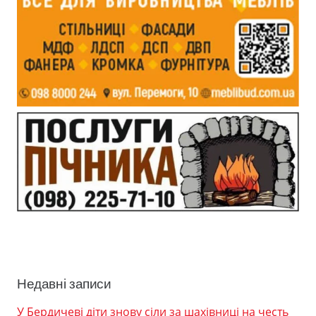
Недавні записи
У Бердичеві діти знову сіли за шахівниці на честь