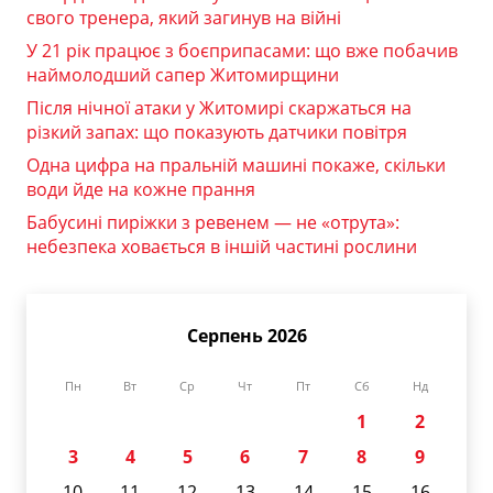
свого тренера, який загинув на війні
У 21 рік працює з боєприпасами: що вже побачив
наймолодший сапер Житомирщини
Після нічної атаки у Житомирі скаржаться на
різкий запах: що показують датчики повітря
Одна цифра на пральній машині покаже, скільки
води йде на кожне прання
Бабусині пиріжки з ревенем — не «отрута»:
небезпека ховається в іншій частині рослини
Серпень 2026
Пн
Вт
Ср
Чт
Пт
Сб
Нд
1
2
3
4
5
6
7
8
9
10
11
12
13
14
15
16