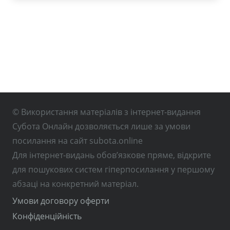
© Використання матеріалів з інтернет-видання
Субота Онлайн дозволяється лише за умови
посилання на сайт subota.online
Для інтернет-видань обов’язкове пряме, відкрите
для пошукових систем гіперпосилання у першому
абзаці на конкретний матеріал.
Умови договору оферти
Конфіденційність