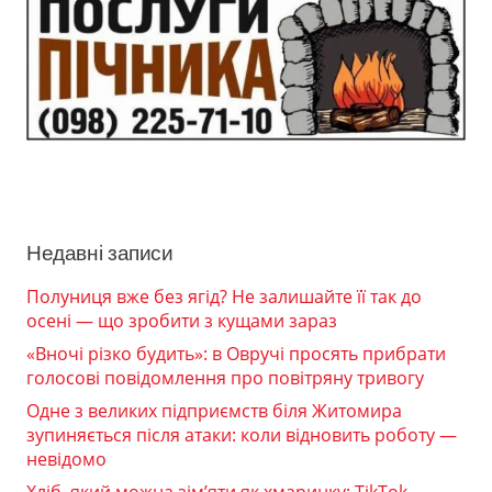
Недавні записи
Полуниця вже без ягід? Не залишайте її так до
осені — що зробити з кущами зараз
«Вночі різко будить»: в Овручі просять прибрати
голосові повідомлення про повітряну тривогу
Одне з великих підприємств біля Житомира
зупиняється після атаки: коли відновить роботу —
невідомо
Хліб, який можна зім’яти як хмаринку: TikTok