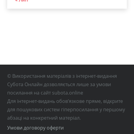
© Використання матеріалів з інтернет-видання
Субота Онлайн дозволяється лише за умови
посилання на сайт subota.online
Для інтернет-видань обов’язкове пряме, відкрите
для пошукових систем гіперпосилання у першому
абзаці на конкретний матеріал.
Умови договору оферти