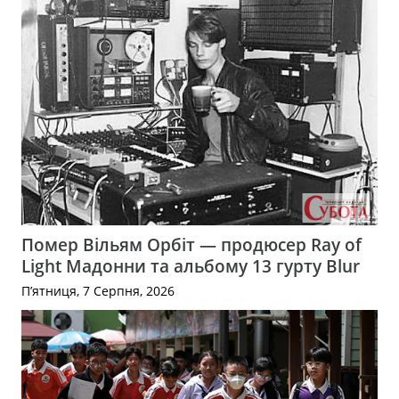
Помер Вільям Орбіт — продюсер Ray of
Light Мадонни та альбому 13 гурту Blur
П’ятниця, 7 Серпня, 2026