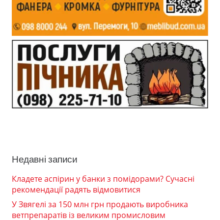
Недавні записи
Кладете аспірин у банки з помідорами? Сучасні
рекомендації радять відмовитися
У Звягелі за 150 млн грн продають виробника
ветпрепаратів із великим промисловим