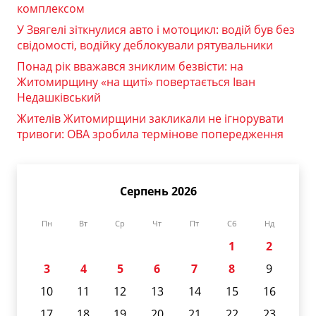
комплексом
У Звягелі зіткнулися авто і мотоцикл: водій був без
свідомості, водійку деблокували рятувальники
Понад рік вважався зниклим безвісти: на
Житомирщину «на щиті» повертається Іван
Недашківський
Жителів Житомирщини закликали не ігнорувати
тривоги: ОВА зробила термінове попередження
Серпень 2026
Пн
Вт
Ср
Чт
Пт
Сб
Нд
1
2
3
4
5
6
7
8
9
10
11
12
13
14
15
16
17
18
19
20
21
22
23