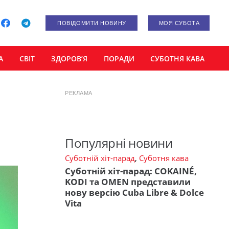
ПОВІДОМИТИ НОВИНУ
МОЯ СУБОТА
А
СВІТ
ЗДОРОВ’Я
ПОРАДИ
СУБОТНЯ КАВА
РЕКЛАМА
Популярні новини
Суботній хіт-парад
,
Суботня кава
Суботній хіт-парад: COKAINÉ,
KODI та OMEN представили
нову версію Cuba Libre & Dolce
Vita