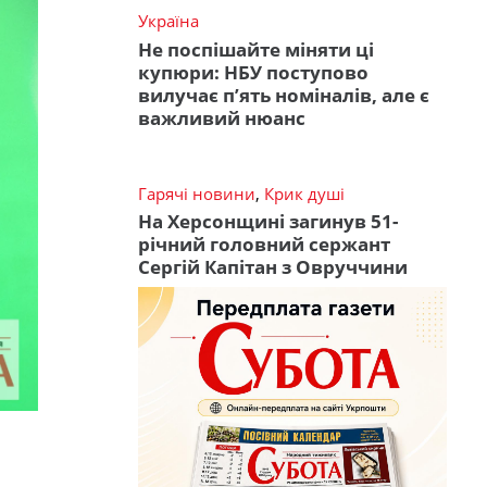
Україна
Не поспішайте міняти ці
купюри: НБУ поступово
вилучає п’ять номіналів, але є
важливий нюанс
Гарячі новини
,
Крик душі
На Херсонщині загинув 51-
річний головний сержант
Сергій Капітан з Овруччини