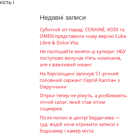
ість і
Недавні записи
Суботній хіт-парад: COKAINÉ, KODI та
OMEN представили нову версію Cuba
Libre & Dolce Vita
Не поспішайте міняти ці купюри: НБУ
поступово вилучає п’ять номіналів,
але є важливий нюанс
На Херсонщині загинув 51-річний
головний сержант Сергій Капітан з
Овруччини
Огірки тепер не ріжуть, а розбивають:
літній салат, який став хітом
соцмереж
Після погоні в центрі Бердичева —
суд: водій хоче отримати записи з
бодікамер і камер міста