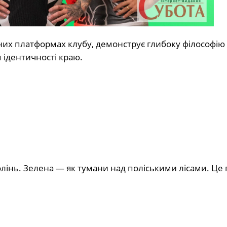
них платформах клубу, демонструє глибоку філософію
 ідентичності краю.
колінь. Зелена — як тумани над поліськими лісами. Це