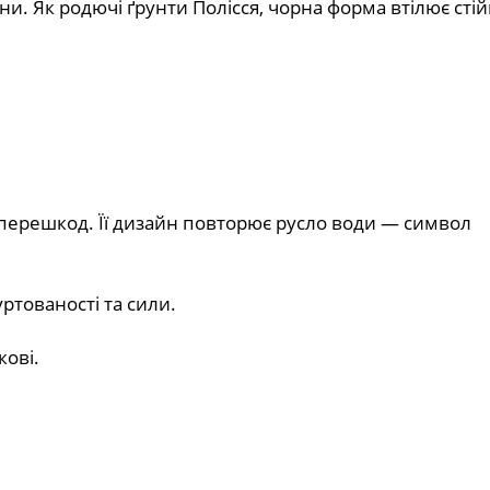
и. Як родючі ґрунти Полісся, чорна форма втілює стійк
ає перешкод. Її дизайн повторює русло води — символ
уртованості та сили.
кові.