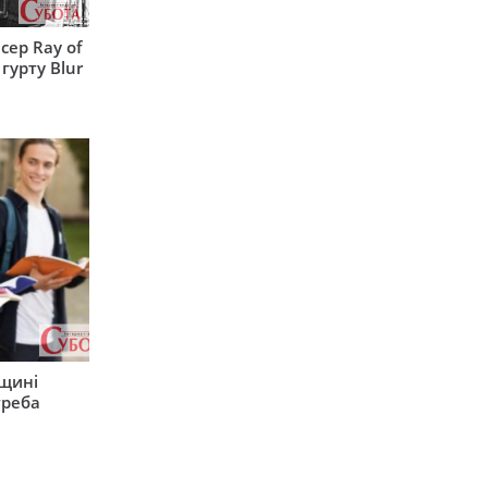
сер Ray of
гурту Blur
рщині
треба