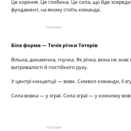
Це коріння. Це глибина. Це сила, що йде зсередин
фундамент, на якому стоїть команда.
РЕКЛАМА
Біла форма — Течія річки Тетерів
Вільна, динамічна, гнучка. Як річка, вона не зн
витривалості й постійного руху.
У центрі концепції — вовк. Символ команди, її зг
Сила вовка — у зграї. Сила зграї — у кожному вов
РЕКЛАМА