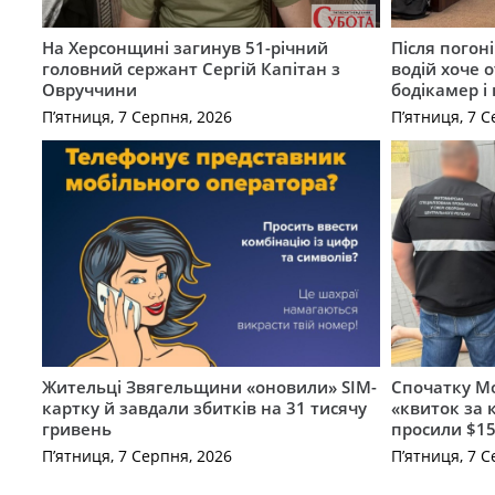
На Херсонщині загинув 51-річний
Після погон
головний сержант Сергій Капітан з
водій хоче 
Овруччини
бодікамер і
П’ятниця, 7 Серпня, 2026
П’ятниця, 7 С
Жительці Звягельщини «оновили» SIM-
Спочатку Мо
картку й завдали збитків на 31 тисячу
«квиток за 
гривень
просили $15
П’ятниця, 7 Серпня, 2026
П’ятниця, 7 С