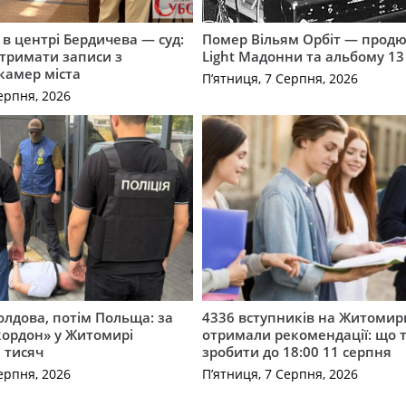
і в центрі Бердичева — суд:
Помер Вільям Орбіт — продю
отримати записи з
Light Мадонни та альбому 13 
 камер міста
П’ятниця, 7 Серпня, 2026
ерпня, 2026
лдова, потім Польща: за
4336 вступників на Житоми
кордон» у Житомирі
отримали рекомендації: що 
 тисяч
зробити до 18:00 11 серпня
ерпня, 2026
П’ятниця, 7 Серпня, 2026