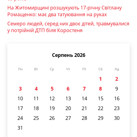
На Житомирщині розшукують 17-річну Світлану
Ромащенко: має два татуювання на руках
Семеро людей, серед них двоє дітей, травмувалися
у потрійній ДТП біля Коростеня
Серпень 2026
Пн
Вт
Ср
Чт
Пт
Сб
Нд
1
2
3
4
5
6
7
8
9
10
11
12
13
14
15
16
17
18
19
20
21
22
23
24
25
26
27
28
29
30
31