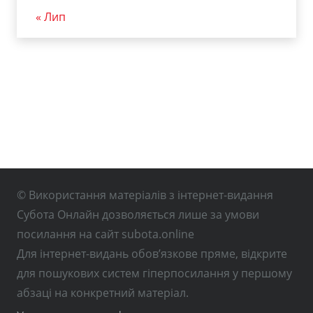
« Лип
© Використання матеріалів з інтернет-видання
Субота Онлайн дозволяється лише за умови
посилання на сайт subota.online
Для інтернет-видань обов’язкове пряме, відкрите
для пошукових систем гіперпосилання у першому
абзаці на конкретний матеріал.