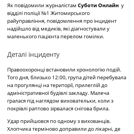
Як повідомили журналістам
Суботи Онлайн
у
відділі поліції №1 Житомирського
райуправління,
повідомлення про інцидент
надійшло від медиків,
які діагностували у
маленького пацієнта перелом гомілки.
Деталі інциденту
Правоохоронці встановили хронологію подій.
Того дня,
близько 12:
00,
група дітей перебувала
на прогулянці на території,
прилеглій до
адміністративної будівлі закладу.
Малеча
гралася під наглядом виховательки,
коли з
покрівлі раптово зірвалася снігова брила.
Удар прийшовся по одному з вихованців.
Хлопчика терміново доправили до лікарні,
де