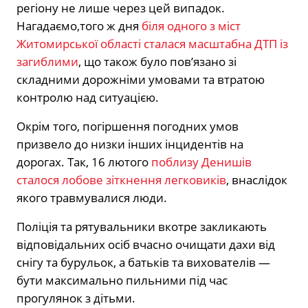
регіону не лише через цей випадок.
Нагадаємо,
того ж дня
біля одного з міст
Житомирської області сталася масштабна ДТП із
загиблими
,
що також було пов’язано зі
складними дорожніми умовами та втратою
контролю над ситуацією.
Окрім того,
погіршення погодних умов
призвело до низки інших інцидентів на
дорогах.
Так,
16 лютого
поблизу Денишів
сталося лобове зіткнення легковиків
,
внаслідок
якого травмувалися люди.
Поліція та рятувальники вкотре закликають
відповідальних осіб вчасно очищати дахи від
снігу та бурульок,
а батьків та вихователів —
бути максимально пильними під час
прогулянок з дітьми.