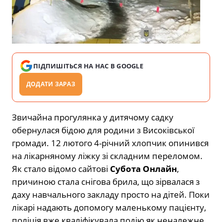
ПІДПИШІТЬСЯ НА НАС В GOOGLE
ДОДАТИ ЗАРАЗ
Звичайна прогулянка у дитячому садку
обернулася бідою для родини з Високівської
громади.
12 лютого 4-річний хлопчик опинився
на лікарняному ліжку зі складним переломом.
Як стало відомо сайтові
Субота Онлайн
,
причиною стала снігова брила,
що зірвалася з
даху навчального закладу просто на дітей.
Поки
лікарі надають допомогу маленькому пацієнту,
поліція вже кваліфікувала подію як неналежне