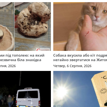
ми під тополею: на який
Собака вкусила або кіт подр
незвична біла знахідка
негайно звертатися на Жит
рпня, 2026
Четвер, 6 Серпня, 2026