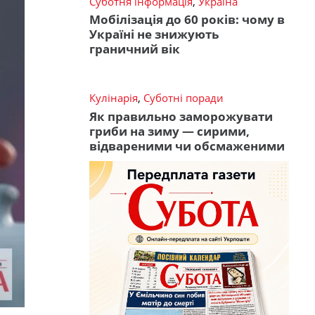
Суботня інформація
,
Україна
Мобілізація до 60 років: чому в
Україні не знижують
граничний вік
Кулінарія
,
Суботні поради
Як правильно заморожувати
гриби на зиму — сирими,
відвареними чи обсмаженими