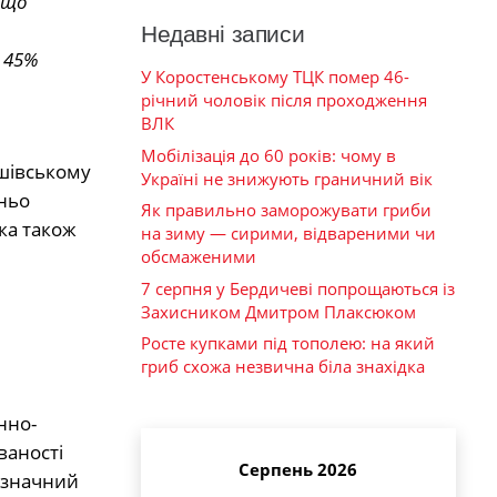
 що
Недавні записи
 45%
У Коростенському ТЦК помер 46-
річний чоловік після проходження
ВЛК
Мобілізація до 60 років: чому в
ишівському
Україні не знижують граничний вік
дньо
Як правильно заморожувати гриби
ка також
на зиму — сирими, відвареними чи
обсмаженими
7 серпня у Бердичеві попрощаються із
Захисником Дмитром Плаксюком
Росте купками під тополею: на який
гриб схожа незвична біла знахідка
нно-
ваності
Серпень 2026
незначний