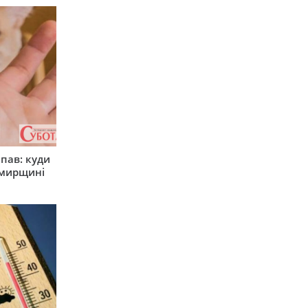
япав: куди
омирщині