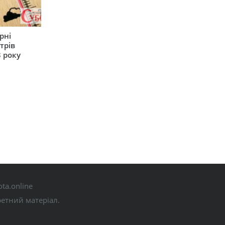
рні
трів
 року
ta.online
ретний матеріал.