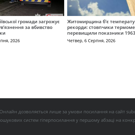
ївської громади загрожує
Житомирщина б’є температу
 ув’язнення за вбивство
рекорди: стовпчики термоме
ки
перевищили показники 1963
рпня, 2026
Четвер, 6 Серпня, 2026
Онлайн дозволяється лише за умови посилання на сайт subo
пошукових систем гіперпосилання у першому абзаці на конк