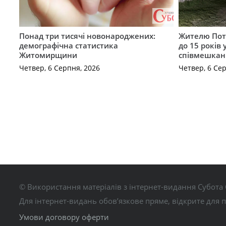
Понад три тисячі новонароджених:
Жителю Поті
демографічна статистика
до 15 років
Житомирщини
співмешкан
Четвер, 6 Серпня, 2026
Четвер, 6 Се
© Використання матеріалів з інтернет-видання Субота 
Для інтернет-видань обов’язкове пряме, відкрите для 
Умови договору оферти