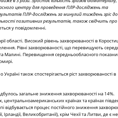
йже в 3 рази. Зростає кількість зразків біоматеріалу,
ласного центру для проведення ПЛР-досліджень та
зультатів ПЛР-досліджень за минулий тиждень зріс до
ькості позитивних результатів, також свідчить про
ться у повідомленні.
рії області. Високий рівень захворюваності в Корост
аселення. Рівні захворюваності, що перевищують сере
 та Малині. Перевищення середньообласного показни
омирі.
Україні також спостерігається ріст захворюваності в
відбулось загальне зниження захворюваності на 14%.
, центральноамериканських країнах та країнах півде
Європі відбувається процес постійного зниження захворю
ї, Ірландії, Великобританії), крім Чехії та Литви, де є 