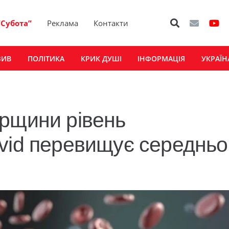
“Субота”
Реклама
Контакти
ЗИВ
ПОЛІТИКА
КРИК ДУШІ
ІНФОРМАЦІЯ
УКРАЇН
рщини рівень
vid перевищує середньо