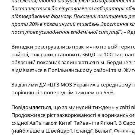
населення, тобто відбувся ріст захворюваності ма
доставляється до вірусологічної лабораторії об
підтвердження діагнозу. Показник позитивних ре
проти 20% в позаминулий тиждень.Зростання кіл
поступове ускладнення епідемічної ситуації”, –
йде
Випадки реєструвались практично по всій терито
районі, показник становить 360,0 на 100 тис. н
обласний показник залишаються в м. Бердичеві
відмічається в Попільнянському районі та м. Жит
За даними ДУ «ЦГЗ МОЗ України» в середньому по 
порівнянні з попереднім тижнем на 65%.
Повідомляється, що за минулий тиждень у світі 
Продовжився ріст захворюваності в африканських
східної Азії а також Китаї, Тайвані та Японії. В 
(найбільше в Швейцарії, Ісландії, Бельгії, Фінлянді