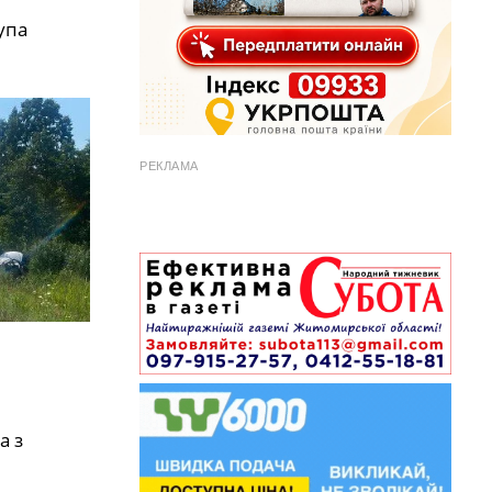
упа
РЕКЛАМА
а з