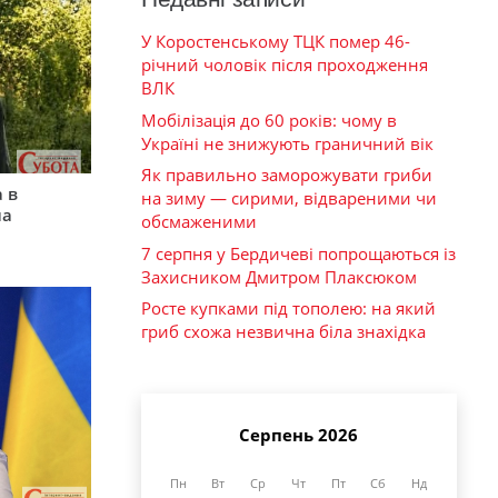
У Коростенському ТЦК помер 46-
річний чоловік після проходження
ВЛК
Мобілізація до 60 років: чому в
Україні не знижують граничний вік
Як правильно заморожувати гриби
 в
на зиму — сирими, відвареними чи
на
обсмаженими
7 серпня у Бердичеві попрощаються із
Захисником Дмитром Плаксюком
Росте купками під тополею: на який
гриб схожа незвична біла знахідка
Серпень 2026
Пн
Вт
Ср
Чт
Пт
Сб
Нд