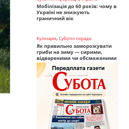
Мобілізація до 60 років: чому в
Україні не знижують
граничний вік
Кулінарія
,
Суботні поради
Як правильно заморожувати
гриби на зиму — сирими,
відвареними чи обсмаженими