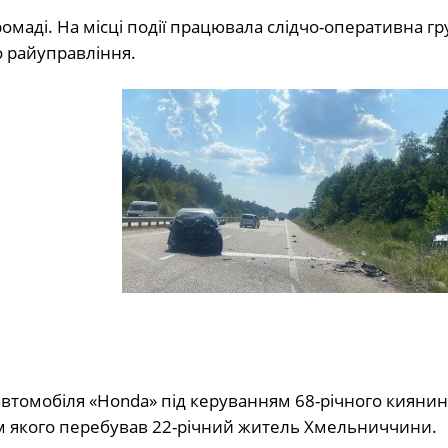
омаді. На місці події працювала слідчо-оперативна гр
о райуправління.
автомобіля «Honda» під керуванням 68-річного киянин
ом якого перебував 22-річний житель Хмельниччини.