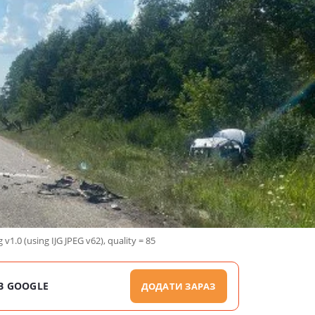
v1.0 (using IJG JPEG v62), quality = 85
В GOOGLE
ДОДАТИ ЗАРАЗ