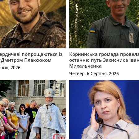
Бердичеві попрощаються із
Корнинська громада провела
 Дмитром Плаксюком
останню путь Захисника Іва
Михальченка
рпня, 2026
Четвер, 6 Серпня, 2026