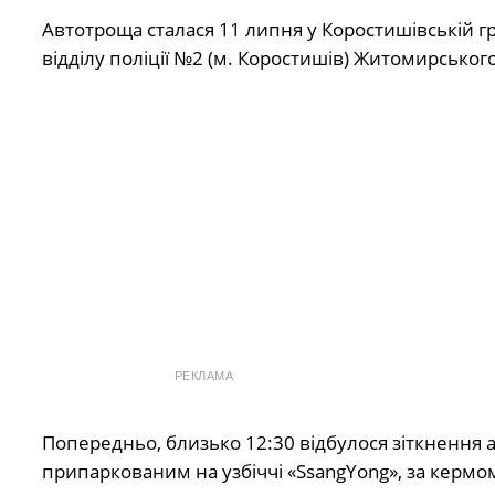
Автотроща сталася 11 липня у Коростишівській гр
відділу поліції №2 (м. Коростишів) Житомирськог
РЕКЛАМА
Попередньо, близько 12:30 відбулося зіткнення 
припаркованим на узбіччі «SsangYong», за керм