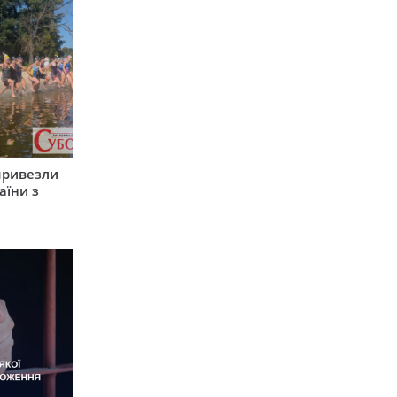
привезли
аїни з