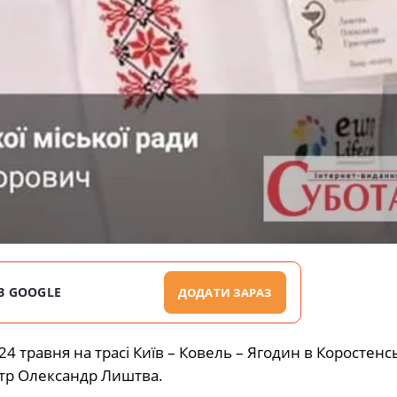
В GOOGLE
ДОДАТИ ЗАРАЗ
4 травня на трасі Київ – Ковель – Ягодин в Коростен
іатр Олександр Лиштва.