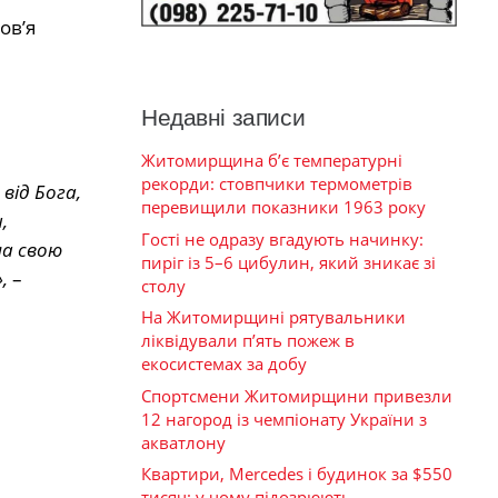
ов’я
Недавні записи
Житомирщина б’є температурні
рекорди: стовпчики термометрів
від Бога,
перевищили показники 1963 року
,
Гості не одразу вгадують начинку:
ла свою
пиріг із 5–6 цибулин, який зникає зі
,
–
столу
На Житомирщині рятувальники
ліквідували п’ять пожеж в
екосистемах за добу
Спортсмени Житомирщини привезли
12 нагород із чемпіонату України з
акватлону
Квартири, Mercedes і будинок за $550
тисяч: у чому підозрюють