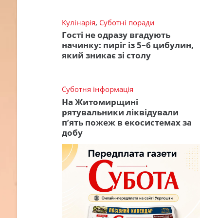
Кулінарія
,
Суботні поради
Гості не одразу вгадують
начинку: пиріг із 5–6 цибулин,
який зникає зі столу
Суботня інформація
На Житомирщині
рятувальники ліквідували
п’ять пожеж в екосистемах за
добу