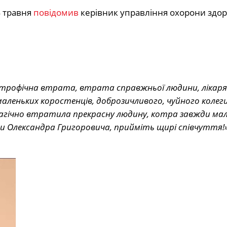
4 травня
повідомив
керівник управління охорони здор
строфічна втрата, втрата справжньої людини, лікаря 
леньких коростенців, доброзичливого, чуйного колеги
рагічно втратила прекрасну людину, котра завжди ма
ви Олександра Григоровича, прийміть щирі співчуття!»