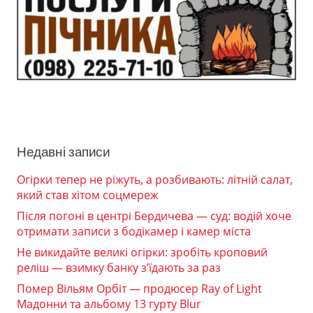
Недавні записи
Огірки тепер не ріжуть, а розбивають: літній салат,
який став хітом соцмереж
Після погоні в центрі Бердичева — суд: водій хоче
отримати записи з бодікамер і камер міста
Не викидайте великі огірки: зробіть кроповий
реліш — взимку банку з’їдають за раз
Помер Вільям Орбіт — продюсер Ray of Light
Мадонни та альбому 13 гурту Blur