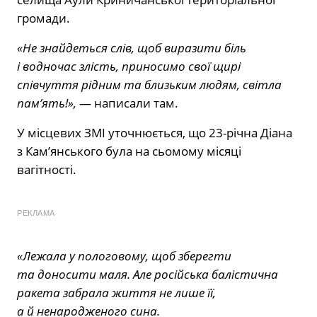
громади.
«Не знайдеться слів, щоб виразити біль
і водночас злість, приносимо свої щирі
співчуття рідним та близьким людям, світла
пам’ять!»,
— написали там.
У місцевих ЗМІ
уточнюється, що 23-річна Діана
з Камʼянського була на сьомому місяці
вагітності.
РЕКЛАМА
«Лежала у пологовому, щоб зберегти
та доносити маля. Але російська балістична
ракета забрала життя не лише її,
а й ненародженого сина.