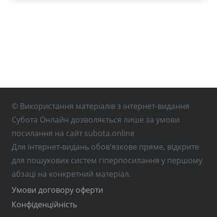
© Використання матеріалів з інтернет-видання
Субота Онлайн дозволяється лише за умови
посилання на сайт subota.online
Для інтернет-видань обов’язкове пряме, відкрите
для пошукових систем гіперпосилання у першому
абзаці на конкретний матеріал.
Умови договору оферти
Конфіденційність