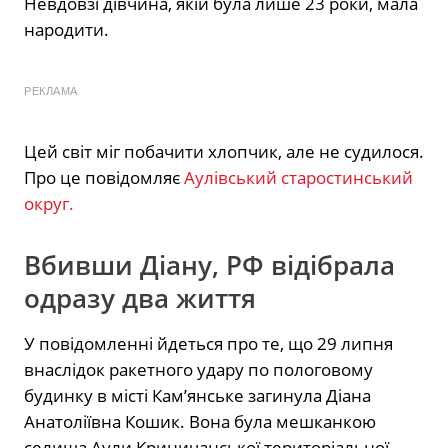
Невдовзі дівчина, якій була лише 23 роки, мала
народити.
РЕКЛАМА
Цей світ міг побачити хлопчик, але не судилося.
Про це повідомляє
Аулівський cтаростинський
округ.
Вбивши Діану, РФ відібрала
одразу два життя
У повідомленні йдеться про те, що 29 липня
внаслідок ракетного удару по пологовому
будинку в місті Кам’янське загинула Діана
Анатоліївна Кошик. Вона була мешканкою
селища Аули Криничанської територіальної