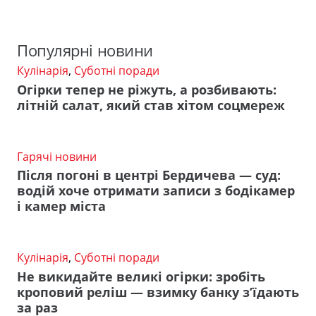
Популярні новини
Кулінарія
,
Суботні поради
Огірки тепер не ріжуть, а розбивають:
літній салат, який став хітом соцмереж
Гарячі новини
Після погоні в центрі Бердичева — суд:
водій хоче отримати записи з бодікамер
і камер міста
Кулінарія
,
Суботні поради
Не викидайте великі огірки: зробіть
кроповий реліш — взимку банку з’їдають
за раз