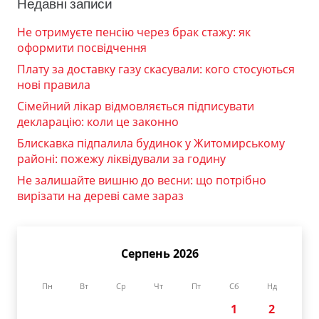
Недавні записи
Не отримуєте пенсію через брак стажу: як
оформити посвідчення
Плату за доставку газу скасували: кого стосуються
нові правила
Сімейний лікар відмовляється підписувати
декларацію: коли це законно
Блискавка підпалила будинок у Житомирському
районі: пожежу ліквідували за годину
Не залишайте вишню до весни: що потрібно
вирізати на дереві саме зараз
Серпень 2026
Пн
Вт
Ср
Чт
Пт
Сб
Нд
1
2