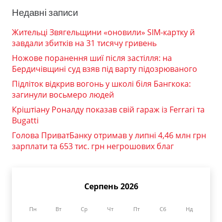
Недавні записи
Жительці Звягельщини «оновили» SIM-картку й
завдали збитків на 31 тисячу гривень
Ножове поранення шиї після застілля: на
Бердичівщині суд взяв під варту підозрюваного
Підліток відкрив вогонь у школі біля Бангкока:
загинули восьмеро людей
Кріштіану Роналду показав свій гараж із Ferrari та
Bugatti
Голова ПриватБанку отримав у липні 4,46 млн грн
зарплати та 653 тис. грн негрошових благ
Серпень 2026
Пн
Вт
Ср
Чт
Пт
Сб
Нд