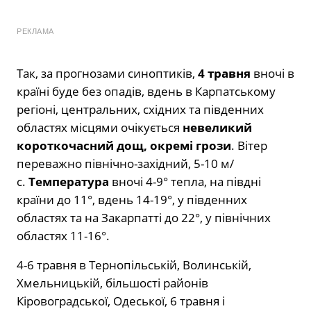
РЕКЛАМА
Так, за прогнозами синоптиків,
4 травня
вночі в
країні буде без опадів, вдень в Карпатському
регіоні, центральних, східних та південних
областях місцями очікується
невеликий
короткочасний дощ, окремі грози
. Вітер
переважно північно-західний, 5-10 м/
с.
Температура
вночі 4-9° тепла, на півдні
країни до 11°, вдень 14-19°, у південних
областях та на Закарпатті до 22°, у північних
областях 11-16°.
4-6 травня в Тернопільській, Волинській,
Хмельницькій, більшості районів
Кіровоградської, Одеської, 6 травня і