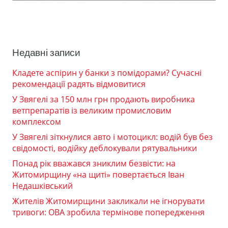
Недавні записи
Кладете аспірин у банки з помідорами? Сучасні
рекомендації радять відмовитися
У Звягелі за 150 млн грн продають виробника
ветпрепаратів із великим промисловим
комплексом
У Звягелі зіткнулися авто і мотоцикл: водій був без
свідомості, водійку деблокували рятувальники
Понад рік вважався зниклим безвісти: на
Житомирщину «на щиті» повертається Іван
Недашківський
Жителів Житомирщини закликали не ігнорувати
тривоги: ОВА зробила термінове попередження