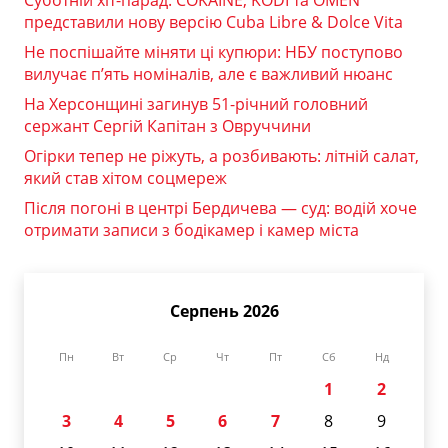
представили нову версію Cuba Libre & Dolce Vita
Не поспішайте міняти ці купюри: НБУ поступово
вилучає п’ять номіналів, але є важливий нюанс
На Херсонщині загинув 51-річний головний
сержант Сергій Капітан з Овруччини
Огірки тепер не ріжуть, а розбивають: літній салат,
який став хітом соцмереж
Після погоні в центрі Бердичева — суд: водій хоче
отримати записи з бодікамер і камер міста
Серпень 2026
Пн
Вт
Ср
Чт
Пт
Сб
Нд
1
2
3
4
5
6
7
8
9