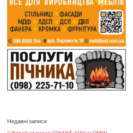
Недавні записи
Суботній хіт-парад: COKAINÉ, KODI та OMEN