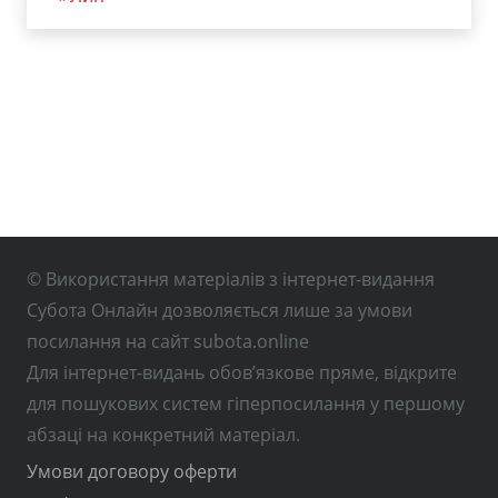
© Використання матеріалів з інтернет-видання
Субота Онлайн дозволяється лише за умови
посилання на сайт subota.online
Для інтернет-видань обов’язкове пряме, відкрите
для пошукових систем гіперпосилання у першому
абзаці на конкретний матеріал.
Умови договору оферти