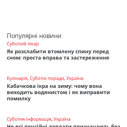
Популярні новини
Суботній лікар
Як розслабити втомлену спину перед
сном: проста вправа та застереження
Кулінарія
,
Суботні поради
,
Україна
Кабачкова ікра на зиму: чому вона
виходить водянистою і як виправити
помилку
Суботня інформація
,
Україна
Не всі пенсійні доплати призначають без