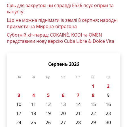
Сіль для закруток: чи справді Е536 псує огірки та
капусту
Що не можна піднімати із землі 8 серпня: народні
прикмети на Мирона-вітрогона
Суботній хіт-парад: COKAINÉ, KODI та OMEN
представили нову версію Cuba Libre & Dolce Vita
Серпень 2026
Пн
Вт
Ср
Чт
Пт
Сб
Нд
1
2
3
4
5
6
7
8
9
10
11
12
13
14
15
16
17
18
19
20
21
22
23
24
25
26
27
28
29
30