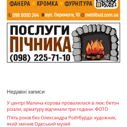
Недавні записи
У центрі Малина корова провалилася в люк: бетон
різали, арматуру відгинали три години. ФОТО
П’ять років без Олександра Ройтбурда: художник,
який змінив Одеський музей