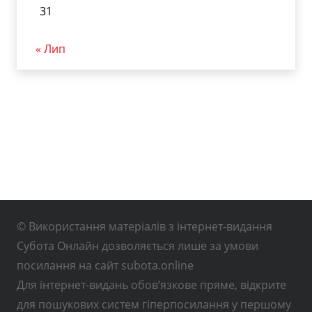
31
« Лип
© Використання матеріалів з інтернет-видання
Субота Онлайн дозволяється лише за умови
посилання на сайт subota.online
Для інтернет-видань обов’язкове пряме, відкрите
для пошукових систем гіперпосилання у першому