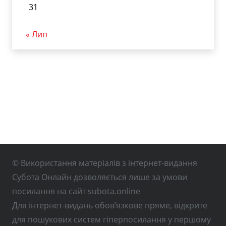
31
« Лип
© Використання матеріалів з інтернет-видання
Субота Онлайн дозволяється лише за умови
посилання на сайт subota.online
Для інтернет-видань обов’язкове пряме, відкрите
для пошукових систем гіперпосилання у першому