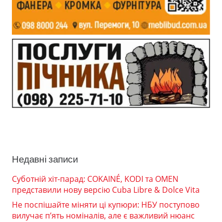
Недавні записи
Суботній хіт-парад: COKAINÉ, KODI та OMEN
представили нову версію Cuba Libre & Dolce Vita
Не поспішайте міняти ці купюри: НБУ поступово
вилучає п’ять номіналів, але є важливий нюанс