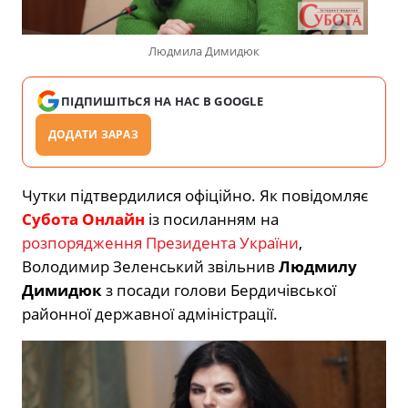
Людмила Димидюк
ПІДПИШІТЬСЯ НА НАС В GOOGLE
ДОДАТИ ЗАРАЗ
Чутки підтвердилися офіційно. Як повідомляє
Субота Онлайн
із посиланням на
розпорядження Президента України
,
Володимир Зеленський звільнив
Людмилу
Димидюк
з посади голови Бердичівської
районної державної адміністрації.