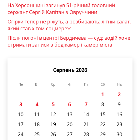
На Херсонщині загинув 51-річний головний
сержант Сергій Капітан з Овруччини
Огірки тепер не ріжуть, а розбивають: літній салат,
який став хітом соцмереж
Після погоні в центрі Бердичева — суд: водій хоче
отримати записи з бодікамер і камер міста
Серпень 2026
Пн
Вт
Ср
Чт
Пт
Сб
Нд
1
2
3
4
5
6
7
8
9
10
11
12
13
14
15
16
17
18
19
20
21
22
23
24
25
26
27
28
29
30