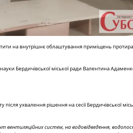
атити на внутрішнє облаштування приміщень протира
 науки Бердичівської міської ради Валентина Адаменк
ту після ухвалення рішення на сесії Бердичівської місь
монт вентиляційних систем, на водовідведення, водопо