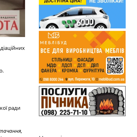
діаційних
о.
кої ради
стачання,