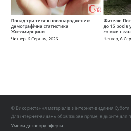
Понад три тисячі новонароджених:
Жителю Поті
демографічна статистика
до 15 років
Житомирщини
співмешкан
Четвер, 6 Серпня, 2026
Четвер, 6 Се
© Використання матеріалів з інтернет-видання Субота 
Для інтернет-видань обов’язкове пряме, відкрите для 
Умови договору оферти