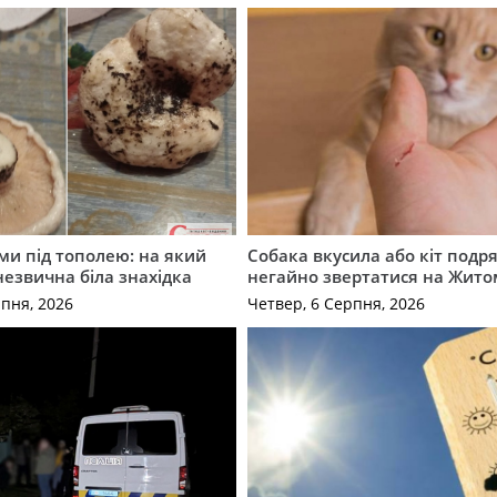
ми під тополею: на який
Собака вкусила або кіт подр
незвична біла знахідка
негайно звертатися на Жит
рпня, 2026
Четвер, 6 Серпня, 2026