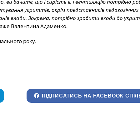
 ви бачите, що і сирість є, і вентиляцію потрібно р
штування укриттів, окрім представників педагогічних
анів влади. Зокрема, потрібно зробити входи до укритт
 каже Валентина Адаменко.
ального року.
ПІДПИСАТИСЬ НА FACEBOOK СПІЛ