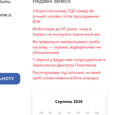
Недавні записи
обити.
У Коростенському ТЦК помер 46-
ів із
річний чоловік після проходження
ВЛК
Мобілізація до 60 років: чому в
Україні не знижують граничний вік
Як правильно заморожувати гриби
на зиму — сирими, відвареними чи
обсмаженими
7 серпня у Бердичеві попрощаються із
Захисником Дмитром Плаксюком
Росте купками під тополею: на який
гриб схожа незвична біла знахідка
ЬНОТУ
Серпень 2026
Пн
Вт
Ср
Чт
Пт
Сб
Нд