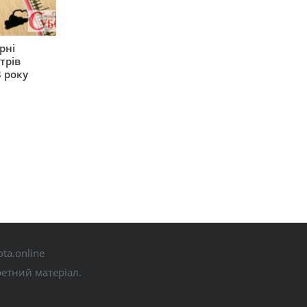
рні
трів
 року
ta.online
ретний матеріал.