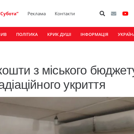
“Субота”
Реклама
Контакти
ЗИВ
ПОЛІТИКА
КРИК ДУШІ
ІНФОРМАЦІЯ
УКРАЇН
кошти з міського бюджет
діаційного укриття