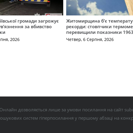
ївської громади загрожує
Житомирщина б’є температу
 ув’язнення за вбивство
рекорди: стовпчики термоме
ки
перевищили показники 1963
рпня, 2026
Четвер, 6 Серпня, 2026
Онлайн дозволяється лише за умови посилання на сайт subo
пошукових систем гіперпосилання у першому абзаці на конк