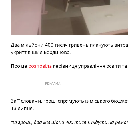
Два мільйони 400 тисяч гривень планують витр
укриттів шкіл Бердичева.
Про це
розповіла
керівниця управління освіти та
РЕКЛАМА
За її словами, гроші спрямують із міського бюдже
13 липня.
“Ці гроші, два мільйони 400 тисяч, підуть на ре