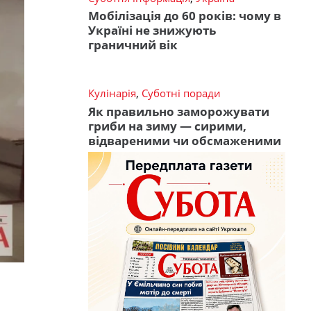
Мобілізація до 60 років: чому в
Україні не знижують
граничний вік
Кулінарія
,
Суботні поради
Як правильно заморожувати
гриби на зиму — сирими,
відвареними чи обсмаженими