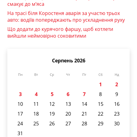
смакує до м’яса
На трасі біля Коростеня аварія за участю трьох
авто: водіїв попереджають про ускладнення руху
Що додати до курячого фаршу, щоб котлети
вийшли неймовірно соковитими
Серпень 2026
Пн
Вт
Ср
Чт
Пт
Сб
Нд
1
2
3
4
5
6
7
8
9
10
11
12
13
14
15
16
17
18
19
20
21
22
23
24
25
26
27
28
29
30
31