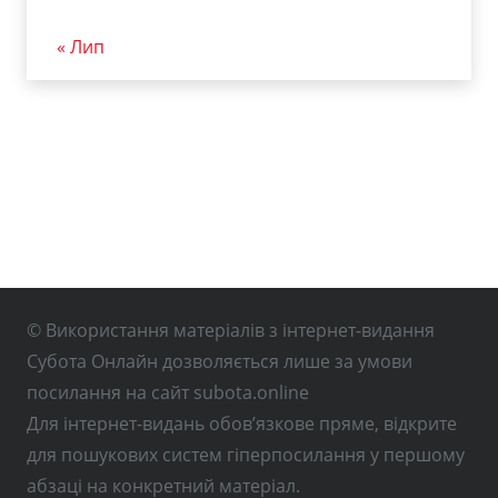
« Лип
© Використання матеріалів з інтернет-видання
Субота Онлайн дозволяється лише за умови
посилання на сайт subota.online
Для інтернет-видань обов’язкове пряме, відкрите
для пошукових систем гіперпосилання у першому
абзаці на конкретний матеріал.