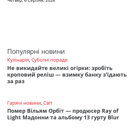
Четвер, 6 Серпня, 2026
Популярні новини
Кулінарія
,
Суботні поради
Не викидайте великі огірки: зробіть
кроповий реліш — взимку банку з’їдають
за раз
Гарячі новини
,
Світ
Помер Вільям Орбіт — продюсер Ray of
Light Мадонни та альбому 13 гурту Blur