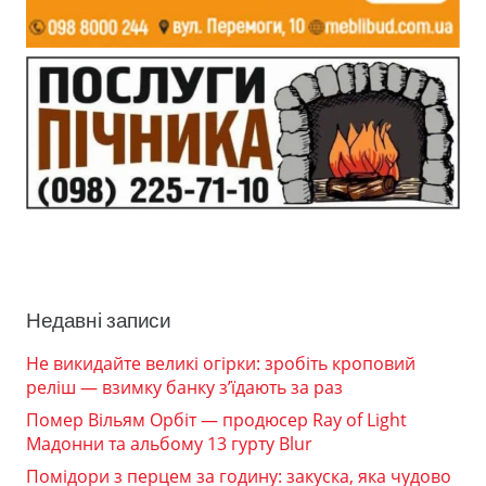
Недавні записи
Не викидайте великі огірки: зробіть кроповий
реліш — взимку банку з’їдають за раз
Помер Вільям Орбіт — продюсер Ray of Light
Мадонни та альбому 13 гурту Blur
Помідори з перцем за годину: закуска, яка чудово