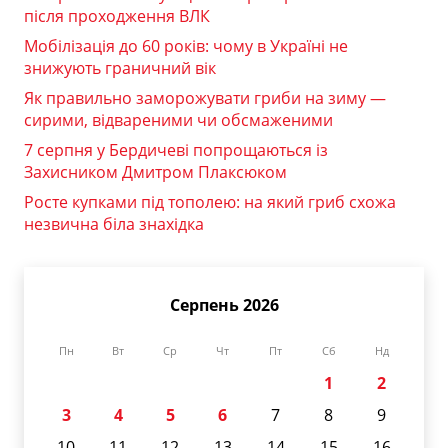
після проходження ВЛК
Мобілізація до 60 років: чому в Україні не
знижують граничний вік
Як правильно заморожувати гриби на зиму —
сирими, відвареними чи обсмаженими
7 серпня у Бердичеві попрощаються із
Захисником Дмитром Плаксюком
Росте купками під тополею: на який гриб схожа
незвична біла знахідка
Серпень 2026
Пн
Вт
Ср
Чт
Пт
Сб
Нд
1
2
3
4
5
6
7
8
9
10
11
12
13
14
15
16