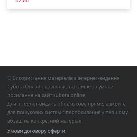
© Використання матеріалів з інтернет-видання
Субота Онлайн дозволяється лише за умови
посилання на сайт subota.online
Для інтернет-видань обов’язкове пряме, відкрите
для пошукових систем гіперпосилання у першому
абзаці на конкретний матеріал.
Умови договору оферти