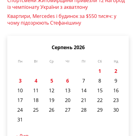
Спортсмени Житомирщини привезли 12 нагород
із чемпіонату України з акватлону
Квартири, Mercedes і будинок за $550 тисяч: у
чому підозрюють Стефанішину
Серпень 2026
Пн
Вт
Ср
Чт
Пт
Сб
Нд
1
2
3
4
5
6
7
8
9
10
11
12
13
14
15
16
17
18
19
20
21
22
23
24
25
26
27
28
29
30
31
« Лип