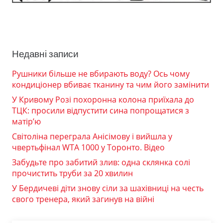
Недавні записи
Рушники більше не вбирають воду? Ось чому
кондиціонер вбиває тканину та чим його замінити
У Кривому Розі похоронна колона приїхала до
ТЦК: просили відпустити сина попрощатися з
матір’ю
Світоліна переграла Анісімову і вийшла у
чвертьфінал WTA 1000 у Торонто. Відео
Забудьте про забитий злив: одна склянка солі
прочистить труби за 20 хвилин
У Бердичеві діти знову сіли за шахівниці на честь
свого тренера, який загинув на війні