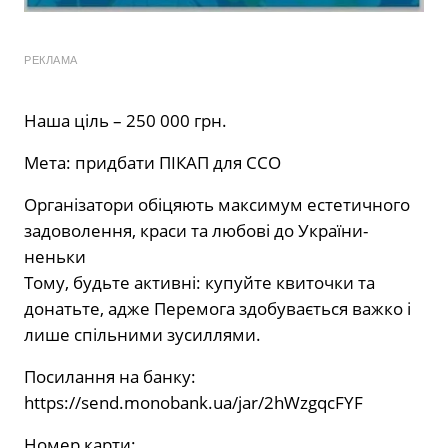
РЕКЛАМА
Наша ціль – 250 000 грн.
Мета: придбати ПІКАП для ССО
Організатори обіцяють максимум естетичного
задоволення, краси та любові до України-
неньки
Тому, будьте активні: купуйте квиточки та
донатьте, адже Перемога здобувається важко і
лише спільними зусиллями.
Посилання на банку:
https://send.monobank.ua/jar/2hWzgqcFYF
Номер карти: