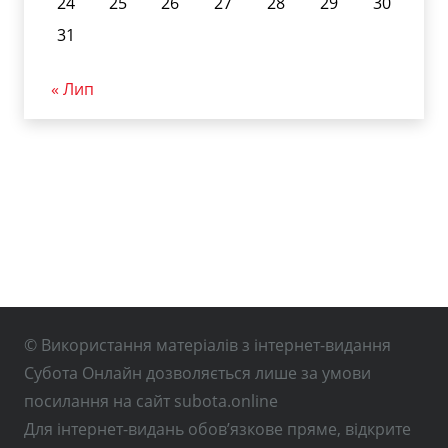
24
25
26
27
28
29
30
31
« Лип
© Використання матеріалів з інтернет-видання
Субота Онлайн дозволяється лише за умови
посилання на сайт subota.online
Для інтернет-видань обов’язкове пряме, відкрите