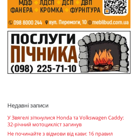
Недавні записи
У Звягелі зіткнулися Honda та Volkswagen Caddy:
32-річний мотоцикліст загинув
Не починайте з відмови від кави: 16 правил