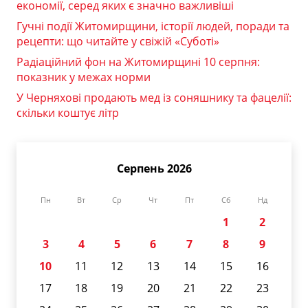
економії, серед яких є значно важливіші
Гучні події Житомирщини, історії людей, поради та
рецепти: що читайте у свіжій «Суботі»
Радіаційний фон на Житомирщині 10 серпня:
показник у межах норми
У Черняхові продають мед із соняшнику та фацелії:
скільки коштує літр
Серпень 2026
Пн
Вт
Ср
Чт
Пт
Сб
Нд
1
2
3
4
5
6
7
8
9
10
11
12
13
14
15
16
17
18
19
20
21
22
23