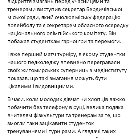
відкриття змагань перед учасницями та
тренерами виступив секретар Бердичівської
міської ради, який очолює міську федерацію
волейболу та є секретарем обласного осередку
національного олімпійського комітету. Він
побажав студенткам гарної гри та перемоги.
І вже перший матч турніру, в якому студентки
нашого педколеджу впевнено перегравали
своїх житомирських суперниць з медінституту
показав, що такі змагання можуть бути
цікавими і видовищними.
В часи, коли молодих дівчат чи хлопців важко
побачити без телефону в руці, велика подяка
вчителям фізкультури та тренерам за те, що
змогли таки зацікавити студенток
тренуваннями і турнірами. А глядачі таких