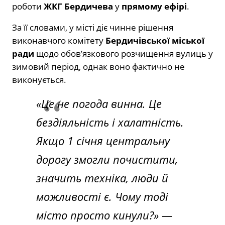
роботи
ЖКГ Бердичева
у
прямому ефірі
.
За її словами, у місті діє чинне рішення
виконавчого комітету
Бердичівської міської
ради
щодо обов’язкового розчищення вулиць у
зимовий період, однак воно фактично не
виконується.
«Це не погода винна. Це
бездіяльність і халатність.
Якщо 1 січня центральну
дорогу змогли почистити,
значить техніка, люди й
можливості є. Чому тоді
місто просто кинули?» —