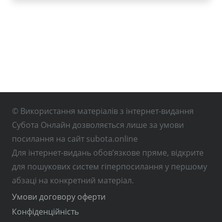
© Використання матеріалів з інтернет-видання
Субота Онлайн дозволяється лише за умови
посилання на сайт subota.online
Для інтернет-видань обов’язкове пряме, відкрите
для пошукових систем гіперпосилання у першому
абзаці на конкретний матеріал.
Умови договору оферти
Конфіденційність