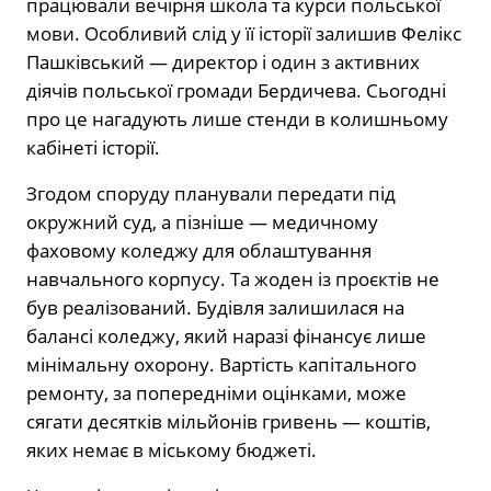
працювали вечірня школа та курси польської
мови. Особливий слід у її історії залишив Фелікс
Пашківський — директор і один з активних
діячів польської громади Бердичева. Сьогодні
про це нагадують лише стенди в колишньому
кабінеті історії.
Згодом споруду планували передати під
окружний суд, а пізніше — медичному
фаховому коледжу для облаштування
навчального корпусу. Та жоден із проєктів не
був реалізований. Будівля залишилася на
балансі коледжу, який наразі фінансує лише
мінімальну охорону. Вартість капітального
ремонту, за попередніми оцінками, може
сягати десятків мільйонів гривень — коштів,
яких немає в міському бюджеті.