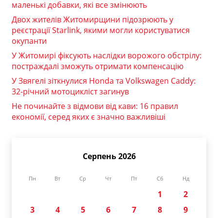
маленькі добавки, які все змінюють
Двох жителів Житомирщини підозрюють у
реєстрації Starlink, якими могли користуватися
окупанти
У Житомирі фіксують наслідки ворожого обстрілу:
постраждалі зможуть отримати компенсацію
У Звягелі зіткнулися Honda та Volkswagen Caddy:
32-річний мотоцикліст загинув
Не починайте з відмови від кави: 16 правил
економії, серед яких є значно важливіші
Серпень 2026
Пн
Вт
Ср
Чт
Пт
Сб
Нд
1
2
3
4
5
6
7
8
9