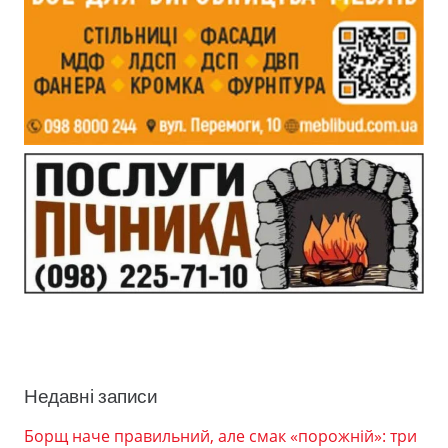
Недавні записи
Борщ наче правильний, але смак «порожній»: три