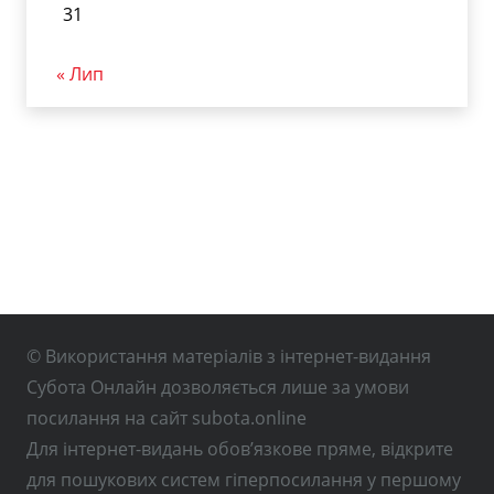
31
« Лип
© Використання матеріалів з інтернет-видання
Субота Онлайн дозволяється лише за умови
посилання на сайт subota.online
Для інтернет-видань обов’язкове пряме, відкрите
для пошукових систем гіперпосилання у першому