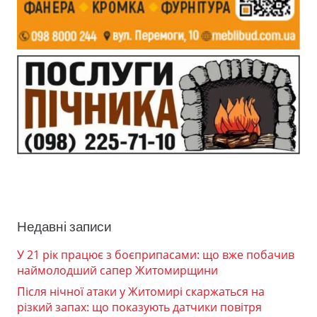
Недавні записи
У 21 рік працює з боєприпасами: що вже побачив
наймолодший сапер Житомирщини
Після нічної атаки у Житомирі скаржаться на
різкий запах: що показують датчики повітря