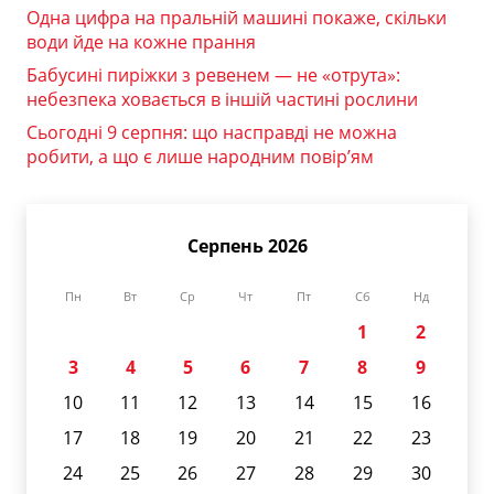
Одна цифра на пральній машині покаже, скільки
води йде на кожне прання
Бабусині пиріжки з ревенем — не «отрута»:
небезпека ховається в іншій частині рослини
Сьогодні 9 серпня: що насправді не можна
робити, а що є лише народним повір’ям
Серпень 2026
Пн
Вт
Ср
Чт
Пт
Сб
Нд
1
2
3
4
5
6
7
8
9
10
11
12
13
14
15
16
17
18
19
20
21
22
23
24
25
26
27
28
29
30