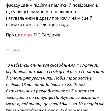
фасаду ДПРЧ підбігли підлітки й повідомили,
що у річці біля мосту тоне людина.
Рятувальники відразу приїхали на місце й
швидко витягли хлопця з води.
Про це
пише
РІО Бердичів
РЕКЛАМА
“
В небезпеці опинився сьогодні вночі 17-річний
бердичівлянин, якого із місцевої річки Гнилоп’ять
дістали рятувальники. Подія трапилась у
неділю, 13 листопада близько 23:45 год.
Рятувальники у складі трьох осіб миттєво
зреагували по ситуації. Прибувши за вказаним
місцем, побачили, що у воді близько 30 метрів від
берега знаходиться юнак. За допомогою