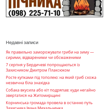
Недавні записи
Як правильно заморожувати гриби на зиму —
сирими, відвареними чи обсмаженими
7 серпня у Бердичеві попрощаються із
Захисником Дмитром Плаксюком
Росте купками під тополею: на який гриб схожа
незвична біла знахідка
Собака вкусила або кіт подряпав: куди негайно
звертатися на Житомирщині
Корнинська громада провела в останню путь
Захисника Івана Михальченка